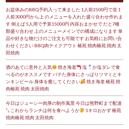
お盆休みのBBQ予約入って来ました 1人前2500円で並 1
人前3000円から上 のメニューを入れた盛り合わせ作れま
す 例えば 5人用で予算15000円 内容おまかせで だと7種
類盛り合わせ 上のメニューメインでの構成になります 単
品や好きな物だけのご注文も可能です お気軽にお問い合
わせください BBQ肉テイクアウト 椿苑 焼肉椿苑 焼肉 太
田焼肉
酒のあてに意外と人気
焼き海老
塩
か塩ダレで食
べるのがオススメです バテた身体にさっぱりツマミとキ
ンキンビール 身体を癒してください
焼き海老 椿苑 焼
肉椿苑 焼肉 太田焼肉
今日はジューシー肉厚の制作風景 今日は熊野町まで配達
³₃ これからランチは何を食べようか
1キロおかず 椿苑
焼肉椿苑 焼肉 太田焼肉