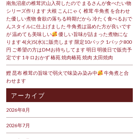
南魚沼産の椎茸沢山入荷したので まるさんが食べたい物
シリーズ作ります 大根 こんにゃく 椎茸 牛角煮 を合わせ
た優しい煮物 食欲の落ちる時期だから 冷たく食べるおで
んスタイルに仕上げました 牛角煮は温めた方が良いです
が 温めても美味しい
優しい旨味が詰まった煮物にな
ります 4(火)5(水)に販売します 限定10パック 1パック800
円 ご希望の方はDMお待ちしてます 明日 明後日で販売予
定です 1キロおかず 椿苑 焼肉椿苑 焼肉 太田焼肉
鰹 昆布 椎茸の旨味で弱火で味染み染み中
牛角煮と合
わせます
アーカイブ
2026年8月
2026年7月