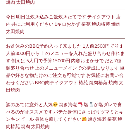
焼肉 太田焼肉
今日 明日は炊き込みご飯炊きたてです テイクアウト 店
内 共にご利用ください 1キロおかず 椿苑 焼肉椿苑 焼肉
太田焼肉
お盆休みのBBQ予約入って来ました 1人前2500円で並 1
人前3000円から上 のメニューを入れた盛り合わせ作れま
す 例えば 5人用で予算15000円 内容おまかせで だと7種
類盛り合わせ 上のメニューメインでの構成になります 単
品や好きな物だけのご注文も可能です お気軽にお問い合
わせください BBQ肉テイクアウト 椿苑 焼肉椿苑 焼肉 太
田焼肉
酒のあてに意外と人気
焼き海老
塩
か塩ダレで食
べるのがオススメです バテた身体にさっぱりツマミとキ
ンキンビール 身体を癒してください
焼き海老 椿苑 焼
肉椿苑 焼肉 太田焼肉