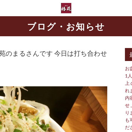
ブログ・お知らせ
苑のまるさんです 今日は打ち合わせ
お
1
上
れ
内
せ
り
も
だ