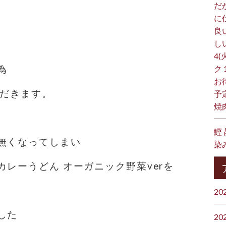
だ
に
良
し
4(
為
ク
お
ただきます。
予
焼
鰹
無くなってしまい
染
レーうどん オーガニック野菜verを
20
した
20