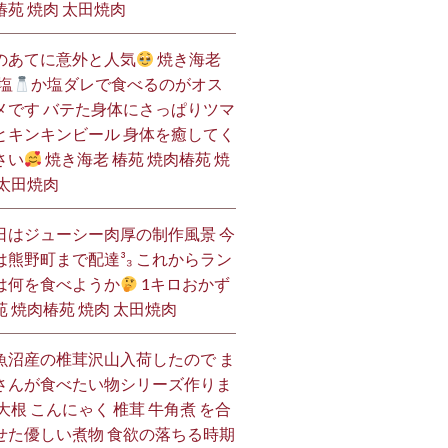
椿苑 焼肉 太田焼肉
のあてに意外と人気
焼き海老
塩
か塩ダレで食べるのがオス
メです バテた身体にさっぱりツマ
とキンキンビール 身体を癒してく
さい
焼き海老 椿苑 焼肉椿苑 焼
 太田焼肉
日はジューシー肉厚の制作風景 今
は熊野町まで配達³₃ これからラン
は何を食べようか
1キロおかず
苑 焼肉椿苑 焼肉 太田焼肉
魚沼産の椎茸沢山入荷したので ま
さんが食べたい物シリーズ作りま
 大根 こんにゃく 椎茸 牛角煮 を合
せた優しい煮物 食欲の落ちる時期