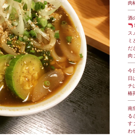
肉
酒
ス
ミ
だ
肉
今
日
チ
椿
南
る
す
わ