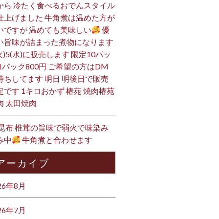
から 冷たく食べるおでんスタイル
仕上げました 牛角煮は温めた方が
いですが 温めても美味しい
優
い旨味が詰まった煮物になります
火)5(水)に販売します 限定10パッ
 1パック800円 ご希望の方はDM
待ちしてます 明日 明後日で販売
定です 1キロおかず 椿苑 焼肉椿苑
肉 太田焼肉
 昆布 椎茸の旨味で弱火で味染み
み中
牛角煮と合わせます
アーカイブ
26年8月
26年7月