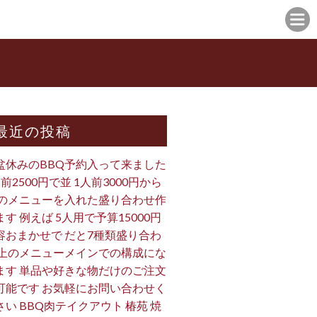
最近の投稿
盆休みのBBQ予約入って来ました
人前2500円で並 1人前3000円から
 のメニューを入れた盛り合わせ作
ます 例えば 5人用で予算15000円
容おまかせで だと7種類盛り合わ
 上のメニューメインでの構成にな
ます 単品や好きな物だけのご注文
可能です お気軽にお問い合わせく
さい BBQ肉テイクアウト 椿苑 焼