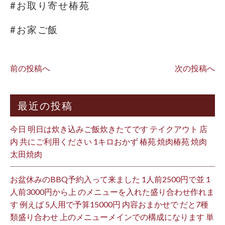
#お取り寄せ椿苑
#お家ご飯
前の投稿へ
次の投稿へ
最近の投稿
今日 明日は炊き込みご飯炊きたてです テイクアウト 店
内 共にご利用ください 1キロおかず 椿苑 焼肉椿苑 焼肉
太田焼肉
お盆休みのBBQ予約入って来ました 1人前2500円で並 1
人前3000円から上 のメニューを入れた盛り合わせ作れま
す 例えば 5人用で予算15000円 内容おまかせで だと7種
類盛り合わせ 上のメニューメインでの構成になります 単