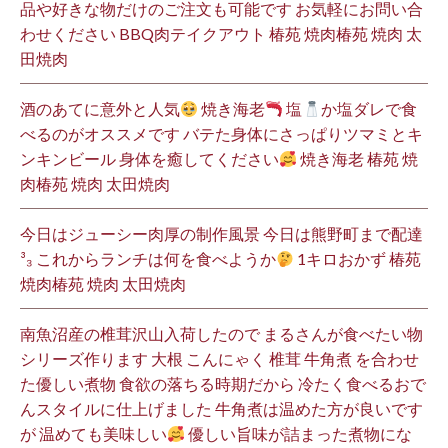
品や好きな物だけのご注文も可能です お気軽にお問い合
わせください BBQ肉テイクアウト 椿苑 焼肉椿苑 焼肉 太
田焼肉
酒のあてに意外と人気
焼き海老
塩
か塩ダレで食
べるのがオススメです バテた身体にさっぱりツマミとキ
ンキンビール 身体を癒してください
焼き海老 椿苑 焼
肉椿苑 焼肉 太田焼肉
今日はジューシー肉厚の制作風景 今日は熊野町まで配達
³₃ これからランチは何を食べようか
1キロおかず 椿苑
焼肉椿苑 焼肉 太田焼肉
南魚沼産の椎茸沢山入荷したので まるさんが食べたい物
シリーズ作ります 大根 こんにゃく 椎茸 牛角煮 を合わせ
た優しい煮物 食欲の落ちる時期だから 冷たく食べるおで
んスタイルに仕上げました 牛角煮は温めた方が良いです
が 温めても美味しい
優しい旨味が詰まった煮物にな