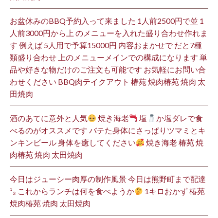
お盆休みのBBQ予約入って来ました 1人前2500円で並 1
人前3000円から上 のメニューを入れた盛り合わせ作れま
す 例えば 5人用で予算15000円 内容おまかせで だと7種
類盛り合わせ 上のメニューメインでの構成になります 単
品や好きな物だけのご注文も可能です お気軽にお問い合
わせください BBQ肉テイクアウト 椿苑 焼肉椿苑 焼肉 太
田焼肉
酒のあてに意外と人気
焼き海老
塩
か塩ダレで食
べるのがオススメです バテた身体にさっぱりツマミとキ
ンキンビール 身体を癒してください
焼き海老 椿苑 焼
肉椿苑 焼肉 太田焼肉
今日はジューシー肉厚の制作風景 今日は熊野町まで配達
³₃ これからランチは何を食べようか
1キロおかず 椿苑
焼肉椿苑 焼肉 太田焼肉