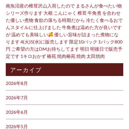
南魚沼産の椎茸沢山入荷したので まるさんが食べたい物
シリーズ作ります 大根 こんにゃく 椎茸 牛角煮 を合わせ
た優しい煮物 食欲の落ちる時期だから 冷たく食べるおで
んスタイルに仕上げました 牛角煮は温めた方が良いです
が 温めても美味しい
優しい旨味が詰まった煮物にな
ります 4(火)5(水)に販売します 限定10パック 1パック800
円 ご希望の方はDMお待ちしてます 明日 明後日で販売予
定です 1キロおかず 椿苑 焼肉椿苑 焼肉 太田焼肉
アーカイブ
2026年8月
2026年7月
2026年6月
2026年5月