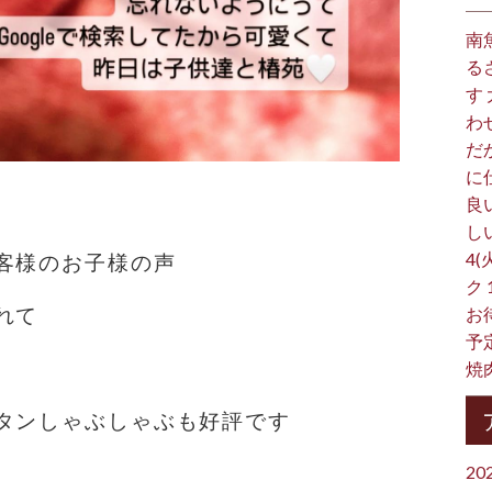
南
る
す
わ
だ
に
良
し
4(
客様のお子様の声
ク
れて
お
予
焼
タンしゃぶしゃぶも好評です
20