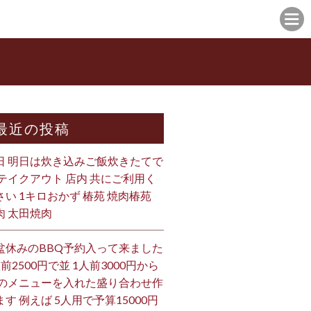
最近の投稿
日 明日は炊き込みご飯炊きたてで
 テイクアウト 店内 共にご利用く
さい 1キロおかず 椿苑 焼肉椿苑
肉 太田焼肉
盆休みのBBQ予約入って来ました
人前2500円で並 1人前3000円から
 のメニューを入れた盛り合わせ作
ます 例えば 5人用で予算15000円