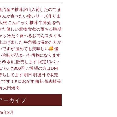
魚沼産の椎茸沢山入荷したので ま
さんが食べたい物シリーズ作りま
 大根 こんにゃく 椎茸 牛角煮 を合
せた優しい煮物 食欲の落ちる時期
から 冷たく食べるおでんスタイル
仕上げました 牛角煮は温めた方が
いですが 温めても美味しい
優
い旨味が詰まった煮物になります
火)5(水)に販売します 限定10パッ
 1パック800円 ご希望の方はDM
待ちしてます 明日 明後日で販売
定です 1キロおかず 椿苑 焼肉椿苑
肉 太田焼肉
アーカイブ
26年8月