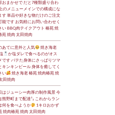
容おまかせで だと7種類盛り合わ
 上のメニューメインでの構成にな
ます 単品や好きな物だけのご注文
可能です お気軽にお問い合わせく
さい BBQ肉テイクアウト 椿苑 焼
椿苑 焼肉 太田焼肉
のあてに意外と人気
焼き海老
塩
か塩ダレで食べるのがオス
メです バテた身体にさっぱりツマ
とキンキンビール 身体を癒してく
さい
焼き海老 椿苑 焼肉椿苑 焼
 太田焼肉
日はジューシー肉厚の制作風景 今
は熊野町まで配達³₃ これからラン
は何を食べようか
1キロおかず
苑 焼肉椿苑 焼肉 太田焼肉