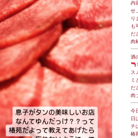
内
せ
り
も
だ
肉
酒
ス
ミ
だ
肉
今
日
チ
椿