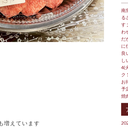
南
る
す
わ
だ
に
良
し
4(
ク
お
予
焼
も増えています
20