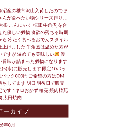
魚沼産の椎茸沢山入荷したので ま
さんが食べたい物シリーズ作りま
 大根 こんにゃく 椎茸 牛角煮 を合
せた優しい煮物 食欲の落ちる時期
から 冷たく食べるおでんスタイル
仕上げました 牛角煮は温めた方が
いですが 温めても美味しい
優
い旨味が詰まった煮物になります
火)5(水)に販売します 限定10パッ
 1パック800円 ご希望の方はDM
待ちしてます 明日 明後日で販売
定です 1キロおかず 椿苑 焼肉椿苑
肉 太田焼肉
アーカイブ
26年8月