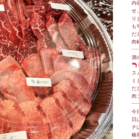
内
せ
り
も
だ
肉
酒
ス
ミ
だ
肉
今
日
チ
椿