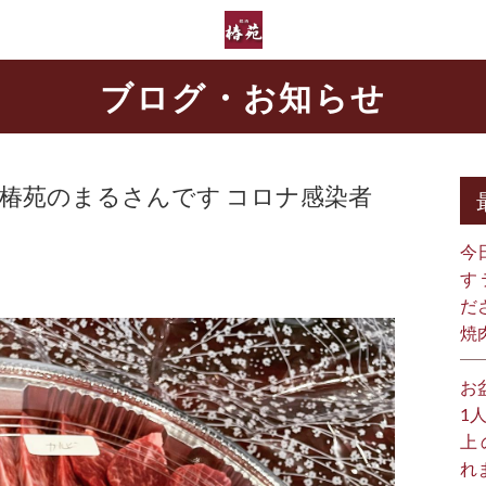
ブログ・お知らせ
 椿苑のまるさんです コロナ感染者
今
す
だ
焼
お
1
上
れ