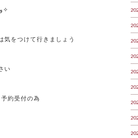
攻撃は最大の防御(๑•̀ㅂ•́)و✧
20
20
は気をつけて行きましょう
20
20
さい
20
20
ラ予約受付の為
20
20
20