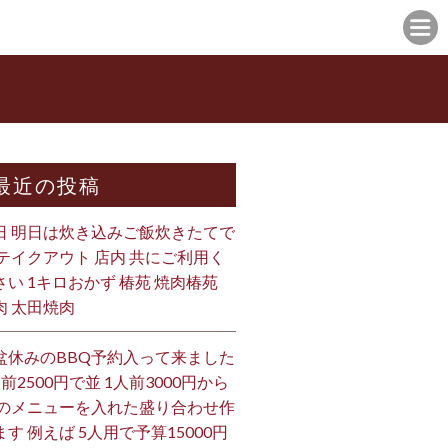
最近の投稿
日 明日は炊き込みご飯炊きたてで
 テイクアウト 店内 共にご利用く
さい 1キロおかず 椿苑 焼肉椿苑
肉 太田焼肉
盆休みのBBQ予約入って来ました
人前2500円で並 1人前3000円から
 のメニューを入れた盛り合わせ作
ます 例えば 5人用で予算15000円