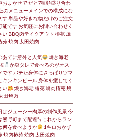
容おまかせで だと7種類盛り合わ
 上のメニューメインでの構成にな
ます 単品や好きな物だけのご注文
可能です お気軽にお問い合わせく
さい BBQ肉テイクアウト 椿苑 焼
椿苑 焼肉 太田焼肉
のあてに意外と人気
焼き海老
塩
か塩ダレで食べるのがオス
メです バテた身体にさっぱりツマ
とキンキンビール 身体を癒してく
さい
焼き海老 椿苑 焼肉椿苑 焼
 太田焼肉
日はジューシー肉厚の制作風景 今
は熊野町まで配達³₃ これからラン
は何を食べようか
1キロおかず
苑 焼肉椿苑 焼肉 太田焼肉