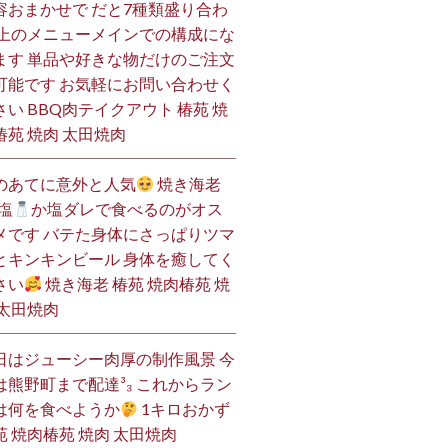
容おまかせで だと7種類盛り合わ
 上のメニューメインでの構成にな
ます 単品や好きな物だけのご注文
可能です お気軽にお問い合わせく
さい BBQ肉テイクアウト 椿苑 焼
椿苑 焼肉 太田焼肉
のあてに意外と人気
焼き海老
塩
か塩ダレで食べるのがオス
メです バテた身体にさっぱりツマ
とキンキンビール 身体を癒してく
さい
焼き海老 椿苑 焼肉椿苑 焼
 太田焼肉
日はジューシー肉厚の制作風景 今
は熊野町まで配達³₃ これからラン
は何を食べようか
1キロおかず
苑 焼肉椿苑 焼肉 太田焼肉