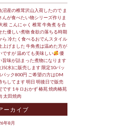
魚沼産の椎茸沢山入荷したので ま
さんが食べたい物シリーズ作りま
 大根 こんにゃく 椎茸 牛角煮 を合
せた優しい煮物 食欲の落ちる時期
から 冷たく食べるおでんスタイル
仕上げました 牛角煮は温めた方が
いですが 温めても美味しい
優
い旨味が詰まった煮物になります
火)5(水)に販売します 限定10パッ
 1パック800円 ご希望の方はDM
待ちしてます 明日 明後日で販売
定です 1キロおかず 椿苑 焼肉椿苑
肉 太田焼肉
アーカイブ
26年8月