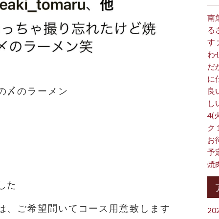
南
る
す
わ
だ
に
の〆のラーメン
良
し
4(
ク
お
予
焼
した
は、ご希望聞いてコース用意致します
20