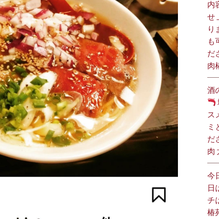
内
せ
り
も
だ
肉
酒
ス
ミ
だ
肉
今
日
チ
椿