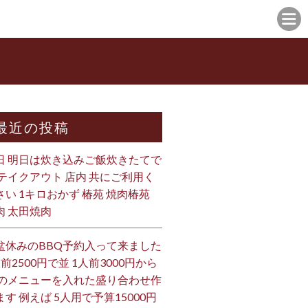
最近の投稿
日 明日は炊き込みご飯炊きたてで
 テイクアウト 店内 共にご利用く
さい 1キロおかず 椿苑 焼肉椿苑
肉 太田焼肉
盆休みのBBQ予約入って来ました
人前2500円で並 1人前3000円から
 のメニューを入れた盛り合わせ作
ます 例えば 5人用で予算15000円