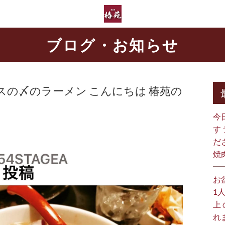
ブログ・お知らせ
の〆のラーメン こんにちは️ 椿苑の
今
す
だ
焼
お
1
上
れ