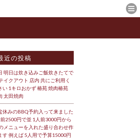
最近の投稿
日 明日は炊き込みご飯炊きたてで
 テイクアウト 店内 共にご利用く
さい 1キロおかず 椿苑 焼肉椿苑
肉 太田焼肉
盆休みのBBQ予約入って来ました
人前2500円で並 1人前3000円から
 のメニューを入れた盛り合わせ作
ます 例えば 5人用で予算15000円