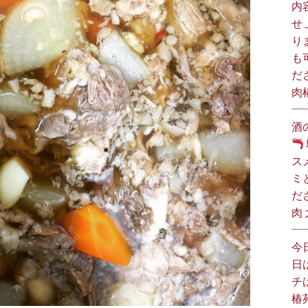
内
せ
り
も
だ
肉
酒
ス
ミ
だ
肉
今
日
チ
椿