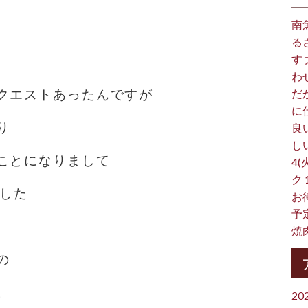
南
る
す
わ
クエストあったんですが
だ
に
り
良
し
ことになりまして
4(
ク
ました
お
予
焼
の
。
20