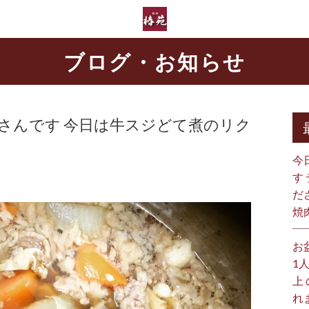
ブログ・お知らせ
るさんです 今日は牛スジどて煮のリク
今
す
だ
焼
お
1
上
れ