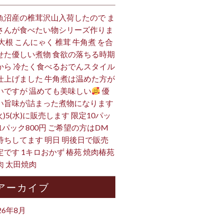
魚沼産の椎茸沢山入荷したので ま
さんが食べたい物シリーズ作りま
 大根 こんにゃく 椎茸 牛角煮 を合
せた優しい煮物 食欲の落ちる時期
から 冷たく食べるおでんスタイル
仕上げました 牛角煮は温めた方が
いですが 温めても美味しい
優
い旨味が詰まった煮物になります
火)5(水)に販売します 限定10パッ
 1パック800円 ご希望の方はDM
待ちしてます 明日 明後日で販売
定です 1キロおかず 椿苑 焼肉椿苑
肉 太田焼肉
アーカイブ
26年8月