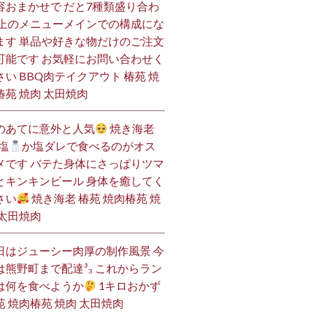
容おまかせで だと7種類盛り合わ
 上のメニューメインでの構成にな
ます 単品や好きな物だけのご注文
可能です お気軽にお問い合わせく
さい BBQ肉テイクアウト 椿苑 焼
椿苑 焼肉 太田焼肉
のあてに意外と人気
焼き海老
塩
か塩ダレで食べるのがオス
メです バテた身体にさっぱりツマ
とキンキンビール 身体を癒してく
さい
焼き海老 椿苑 焼肉椿苑 焼
 太田焼肉
日はジューシー肉厚の制作風景 今
は熊野町まで配達³₃ これからラン
は何を食べようか
1キロおかず
苑 焼肉椿苑 焼肉 太田焼肉