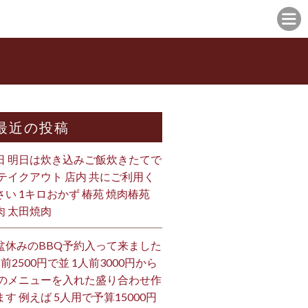
最近の投稿
日 明日は炊き込みご飯炊きたてで
 テイクアウト 店内 共にご利用く
さい 1キロおかず 椿苑 焼肉椿苑
肉 太田焼肉
盆休みのBBQ予約入って来ました
人前2500円で並 1人前3000円から
 のメニューを入れた盛り合わせ作
ます 例えば 5人用で予算15000円