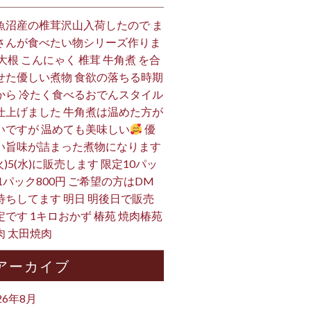
魚沼産の椎茸沢山入荷したので ま
さんが食べたい物シリーズ作りま
 大根 こんにゃく 椎茸 牛角煮 を合
せた優しい煮物 食欲の落ちる時期
から 冷たく食べるおでんスタイル
仕上げました 牛角煮は温めた方が
いですが 温めても美味しい
優
い旨味が詰まった煮物になります
火)5(水)に販売します 限定10パッ
 1パック800円 ご希望の方はDM
待ちしてます 明日 明後日で販売
定です 1キロおかず 椿苑 焼肉椿苑
肉 太田焼肉
アーカイブ
26年8月