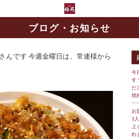
ブログ・お知らせ
るさんです 今週金曜日は、常連様から
今
す
だ
焼
お
1
上
れ