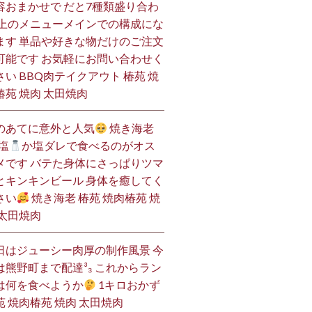
容おまかせで だと7種類盛り合わ
 上のメニューメインでの構成にな
ます 単品や好きな物だけのご注文
可能です お気軽にお問い合わせく
さい BBQ肉テイクアウト 椿苑 焼
椿苑 焼肉 太田焼肉
のあてに意外と人気
焼き海老
塩
か塩ダレで食べるのがオス
メです バテた身体にさっぱりツマ
とキンキンビール 身体を癒してく
さい
焼き海老 椿苑 焼肉椿苑 焼
 太田焼肉
日はジューシー肉厚の制作風景 今
は熊野町まで配達³₃ これからラン
は何を食べようか
1キロおかず
苑 焼肉椿苑 焼肉 太田焼肉