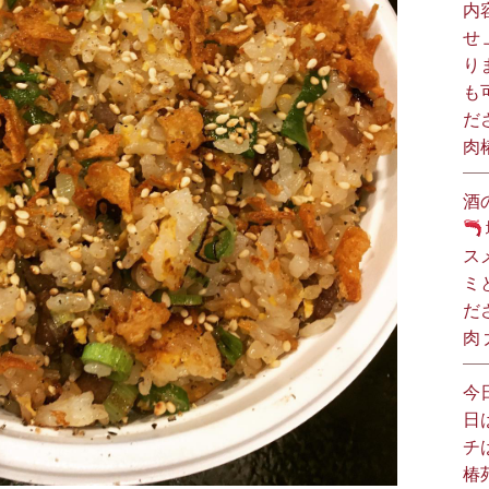
内
せ
り
も
だ
肉
酒
ス
ミ
だ
肉
今
日
チ
椿