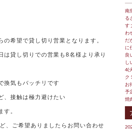
南
る
す
わ
らの希望で貸し切り営業となります。
だ
に
日は貸し切りでの営業も8名様より承り
良
し
4(
ク
で換気もバッチリです
お
予
ど、接触は極力避けたい
焼
ます。
など、ご希望ありましたらお問い合わせ
20