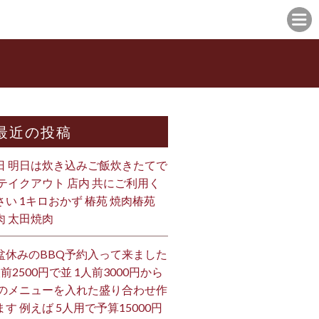
最近の投稿
日 明日は炊き込みご飯炊きたてで
 テイクアウト 店内 共にご利用く
さい 1キロおかず 椿苑 焼肉椿苑
肉 太田焼肉
盆休みのBBQ予約入って来ました
人前2500円で並 1人前3000円から
 のメニューを入れた盛り合わせ作
ます 例えば 5人用で予算15000円