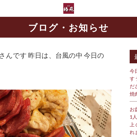
ブログ・お知らせ
るさんです 昨日は、台風の中 今日の
今
す
だ
焼
お
1
上
れ