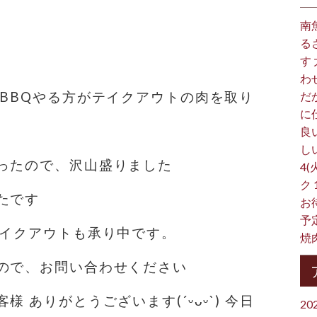
南
る
す
わ
のBBQやる方がテイクアウトの肉を取り
だ
に
良
し
ったので、沢山盛りました
4(
ク
たです
お
予
テイクアウトも承り中です。
焼
ので、お問い合わせください
 ありがとうございます(´ᵕᴗᵕ`) 今日
20