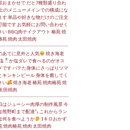
容おまかせで だと7種類盛り合わ
 上のメニューメインでの構成にな
ます 単品や好きな物だけのご注文
可能です お気軽にお問い合わせく
さい BBQ肉テイクアウト 椿苑 焼
椿苑 焼肉 太田焼肉
のあてに意外と人気
焼き海老
塩
か塩ダレで食べるのがオス
メです バテた身体にさっぱりツマ
とキンキンビール 身体を癒してく
さい
焼き海老 椿苑 焼肉椿苑 焼
 太田焼肉
日はジューシー肉厚の制作風景 今
は熊野町まで配達³₃ これからラン
は何を食べようか
1キロおかず
苑 焼肉椿苑 焼肉 太田焼肉