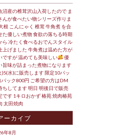
魚沼産の椎茸沢山入荷したので ま
さんが食べたい物シリーズ作りま
 大根 こんにゃく 椎茸 牛角煮 を合
せた優しい煮物 食欲の落ちる時期
から 冷たく食べるおでんスタイル
仕上げました 牛角煮は温めた方が
いですが 温めても美味しい
優
い旨味が詰まった煮物になります
火)5(水)に販売します 限定10パッ
 1パック800円 ご希望の方はDM
待ちしてます 明日 明後日で販売
定です 1キロおかず 椿苑 焼肉椿苑
肉 太田焼肉
アーカイブ
26年8月