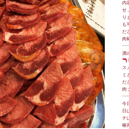
内
せ
り
も
だ
肉
酒
ス
ミ
だ
肉
今
日
チ
椿