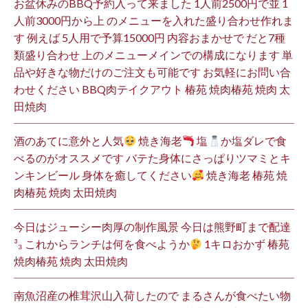
お盆休みのBBQ予約入って来ました 1人前2500円で並 1
人前3000円から上 のメニューを入れた盛り合わせ作れま
す 例えば 5人用で予算15000円 内容おまかせで だと7種
類盛り合わせ 上のメニューメインでの構成になります 単
品や好きな物だけのご注文も可能です お気軽にお問い合
わせください BBQ肉テイクアウト 椿苑 焼肉椿苑 焼肉 太
田焼肉
酒のあてに意外と人気
焼き海老
塩
か塩ダレで食
べるのがオススメです バテた身体にさっぱりツマミとキ
ンキンビール 身体を癒してください
焼き海老 椿苑 焼
肉椿苑 焼肉 太田焼肉
今日はジューシー肉厚の制作風景 今日は熊野町まで配達
³₃ これからランチは何を食べようか
1キロおかず 椿苑
焼肉椿苑 焼肉 太田焼肉
南魚沼産の椎茸沢山入荷したので まるさんが食べたい物