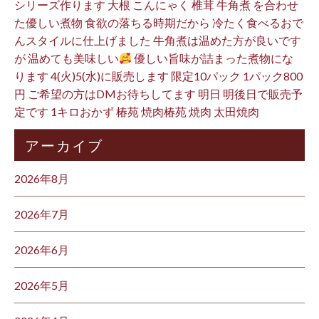
シリーズ作ります 大根 こんにゃく 椎茸 牛角煮 を合わせ
た優しい煮物 食欲の落ちる時期だから 冷たく食べるおで
んスタイルに仕上げました 牛角煮は温めた方が良いです
が 温めても美味しい
優しい旨味が詰まった煮物にな
ります 4(火)5(水)に販売します 限定10パック 1パック800
円 ご希望の方はDMお待ちしてます 明日 明後日で販売予
定です 1キロおかず 椿苑 焼肉椿苑 焼肉 太田焼肉
アーカイブ
2026年8月
2026年7月
2026年6月
2026年5月