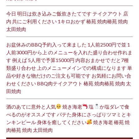
今日 明日は炊き込みご飯炊きたてです テイクアウト 店
内 共にご利用ください 1キロおかず 椿苑 焼肉椿苑 焼肉
太田焼肉
お盆休みのBBQ予約入って来ました 1人前2500円で並 1
人前3000円から上 のメニューを入れた盛り合わせ作れま
す 例えば 5人用で予算15000円 内容おまかせで だと7種
類盛り合わせ 上のメニューメインでの構成になります 単
品や好きな物だけのご注文も可能です お気軽にお問い合
わせください BBQ肉テイクアウト 椿苑 焼肉椿苑 焼肉 太
田焼肉
酒のあてに意外と人気
焼き海老
塩
か塩ダレで食
べるのがオススメです バテた身体にさっぱりツマミとキ
ンキンビール 身体を癒してください
焼き海老 椿苑 焼
肉椿苑 焼肉 太田焼肉