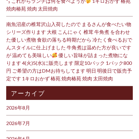
³₃ これからランチは何を食べようか
1キロおかず 椿苑
焼肉椿苑 焼肉 太田焼肉
南魚沼産の椎茸沢山入荷したので まるさんが食べたい物
シリーズ作ります 大根 こんにゃく 椎茸 牛角煮 を合わせ
た優しい煮物 食欲の落ちる時期だから 冷たく食べるおで
んスタイルに仕上げました 牛角煮は温めた方が良いです
が 温めても美味しい
優しい旨味が詰まった煮物にな
ります 4(火)5(水)に販売します 限定10パック 1パック800
円 ご希望の方はDMお待ちしてます 明日 明後日で販売予
定です 1キロおかず 椿苑 焼肉椿苑 焼肉 太田焼肉
アーカイブ
2026年8月
2026年7月
2026年6月