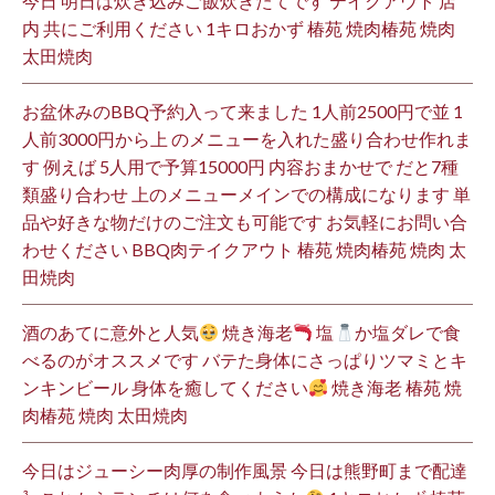
今日 明日は炊き込みご飯炊きたてです テイクアウト 店
内 共にご利用ください 1キロおかず 椿苑 焼肉椿苑 焼肉
太田焼肉
お盆休みのBBQ予約入って来ました 1人前2500円で並 1
人前3000円から上 のメニューを入れた盛り合わせ作れま
す 例えば 5人用で予算15000円 内容おまかせで だと7種
類盛り合わせ 上のメニューメインでの構成になります 単
品や好きな物だけのご注文も可能です お気軽にお問い合
わせください BBQ肉テイクアウト 椿苑 焼肉椿苑 焼肉 太
田焼肉
酒のあてに意外と人気
焼き海老
塩
か塩ダレで食
べるのがオススメです バテた身体にさっぱりツマミとキ
ンキンビール 身体を癒してください
焼き海老 椿苑 焼
肉椿苑 焼肉 太田焼肉
今日はジューシー肉厚の制作風景 今日は熊野町まで配達