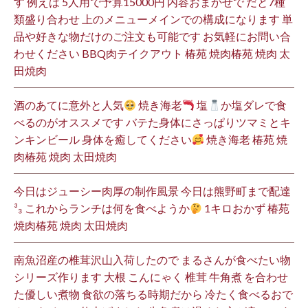
す 例えば 5人用で予算15000円 内容おまかせで だと7種
類盛り合わせ 上のメニューメインでの構成になります 単
品や好きな物だけのご注文も可能です お気軽にお問い合
わせください BBQ肉テイクアウト 椿苑 焼肉椿苑 焼肉 太
田焼肉
酒のあてに意外と人気
焼き海老
塩
か塩ダレで食
べるのがオススメです バテた身体にさっぱりツマミとキ
ンキンビール 身体を癒してください
焼き海老 椿苑 焼
肉椿苑 焼肉 太田焼肉
今日はジューシー肉厚の制作風景 今日は熊野町まで配達
³₃ これからランチは何を食べようか
1キロおかず 椿苑
焼肉椿苑 焼肉 太田焼肉
南魚沼産の椎茸沢山入荷したので まるさんが食べたい物
シリーズ作ります 大根 こんにゃく 椎茸 牛角煮 を合わせ
た優しい煮物 食欲の落ちる時期だから 冷たく食べるおで