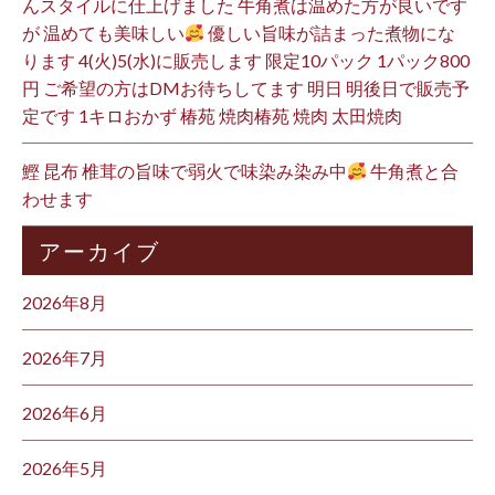
んスタイルに仕上げました 牛角煮は温めた方が良いです
が 温めても美味しい
優しい旨味が詰まった煮物にな
ります 4(火)5(水)に販売します 限定10パック 1パック800
円 ご希望の方はDMお待ちしてます 明日 明後日で販売予
定です 1キロおかず 椿苑 焼肉椿苑 焼肉 太田焼肉
鰹 昆布 椎茸の旨味で弱火で味染み染み中
牛角煮と合
わせます
アーカイブ
2026年8月
2026年7月
2026年6月
2026年5月