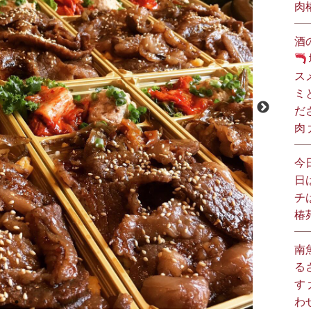
肉
酒
ス
ミ
だ
肉
今
日
チ
椿
南
る
す
わ