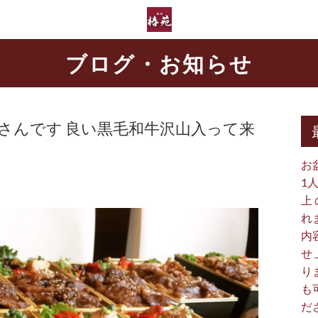
ブログ・お知らせ
るさんです 良い黒毛和牛沢山入って来
お
1
上
れ
内
せ
り
も
だ