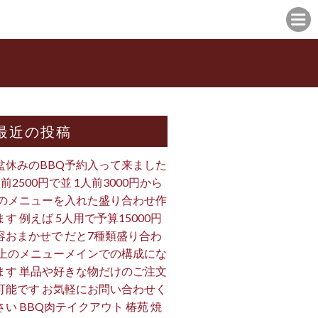
最近の投稿
盆休みのBBQ予約入って来ました
人前2500円で並 1人前3000円から
 のメニューを入れた盛り合わせ作
ます 例えば 5人用で予算15000円
容おまかせで だと7種類盛り合わ
 上のメニューメインでの構成にな
ます 単品や好きな物だけのご注文
可能です お気軽にお問い合わせく
さい BBQ肉テイクアウト 椿苑 焼