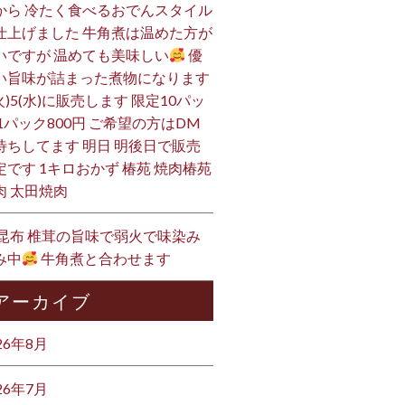
から 冷たく食べるおでんスタイル
仕上げました 牛角煮は温めた方が
いですが 温めても美味しい
優
い旨味が詰まった煮物になります
火)5(水)に販売します 限定10パッ
 1パック800円 ご希望の方はDM
待ちしてます 明日 明後日で販売
定です 1キロおかず 椿苑 焼肉椿苑
肉 太田焼肉
 昆布 椎茸の旨味で弱火で味染み
み中
牛角煮と合わせます
アーカイブ
26年8月
26年7月