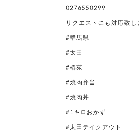
0276550299
リクエストにも対応致しま
#群馬県
#太田
#椿苑
#焼肉弁当
#焼肉丼
#1キロおかず
#太田テイクアウト