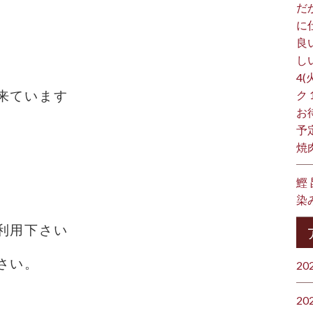
だ
に
良
し
4(
来ています
ク
お
予
焼
鰹
染
利用下さい
さい。
20
20