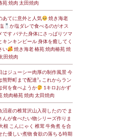
椿苑 焼肉 太田焼肉
のあてに意外と人気
焼き海老
塩
か塩ダレで食べるのがオス
メです バテた身体にさっぱりツマ
とキンキンビール 身体を癒してく
さい
焼き海老 椿苑 焼肉椿苑 焼
 太田焼肉
日はジューシー肉厚の制作風景 今
は熊野町まで配達³₃ これからラン
は何を食べようか
1キロおかず
苑 焼肉椿苑 焼肉 太田焼肉
魚沼産の椎茸沢山入荷したので ま
さんが食べたい物シリーズ作りま
 大根 こんにゃく 椎茸 牛角煮 を合
せた優しい煮物 食欲の落ちる時期