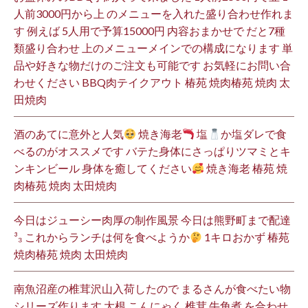
人前3000円から上 のメニューを入れた盛り合わせ作れま
す 例えば 5人用で予算15000円 内容おまかせで だと7種
類盛り合わせ 上のメニューメインでの構成になります 単
品や好きな物だけのご注文も可能です お気軽にお問い合
わせください BBQ肉テイクアウト 椿苑 焼肉椿苑 焼肉 太
田焼肉
酒のあてに意外と人気
焼き海老
塩
か塩ダレで食
べるのがオススメです バテた身体にさっぱりツマミとキ
ンキンビール 身体を癒してください
焼き海老 椿苑 焼
肉椿苑 焼肉 太田焼肉
今日はジューシー肉厚の制作風景 今日は熊野町まで配達
³₃ これからランチは何を食べようか
1キロおかず 椿苑
焼肉椿苑 焼肉 太田焼肉
南魚沼産の椎茸沢山入荷したので まるさんが食べたい物
シリーズ作ります 大根 こんにゃく 椎茸 牛角煮 を合わせ