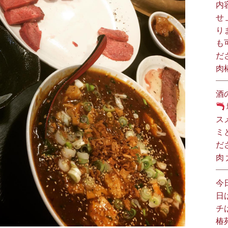
内
せ
り
も
だ
肉
酒
ス
ミ
だ
肉
今
日
チ
椿