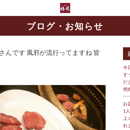
ブログ・お知らせ
さんです 風邪が流行ってますね 皆
今
す
だ
焼
お
1
上
れ