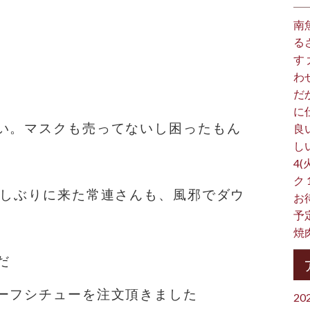
南
る
す
わ
だ
に
い。マスクも売ってないし困ったもん
良
し
4(
ク
久しぶりに来た常連さんも、風邪でダウ
お
予
焼
️
ーフシチューを注文頂きました
20