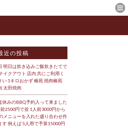
最近の投稿
日 明日は炊き込みご飯炊きたてで
 テイクアウト 店内 共にご利用く
さい 1キロおかず 椿苑 焼肉椿苑
肉 太田焼肉
盆休みのBBQ予約入って来ました
人前2500円で並 1人前3000円から
 のメニューを入れた盛り合わせ作
ます 例えば 5人用で予算15000円