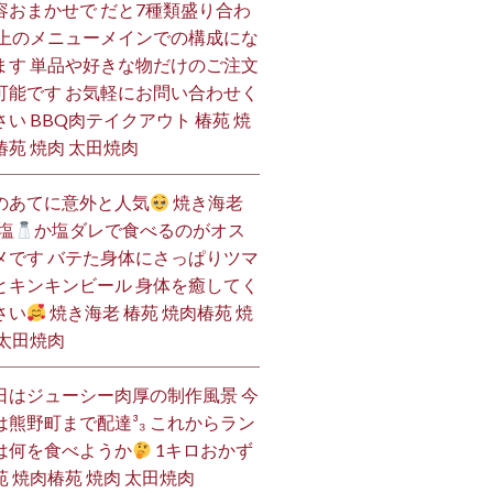
容おまかせで だと7種類盛り合わ
 上のメニューメインでの構成にな
ます 単品や好きな物だけのご注文
可能です お気軽にお問い合わせく
さい BBQ肉テイクアウト 椿苑 焼
椿苑 焼肉 太田焼肉
のあてに意外と人気
焼き海老
塩
か塩ダレで食べるのがオス
メです バテた身体にさっぱりツマ
とキンキンビール 身体を癒してく
さい
焼き海老 椿苑 焼肉椿苑 焼
 太田焼肉
日はジューシー肉厚の制作風景 今
は熊野町まで配達³₃ これからラン
は何を食べようか
1キロおかず
苑 焼肉椿苑 焼肉 太田焼肉