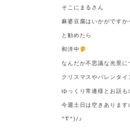
そこにまるさん
麻婆豆腐はいかがですか
と勧めたら
和洋中
️
なんだか不思議な光景に
クリスマスやバレンタイ
ゆっくり常連様とお話も
今週土日は空きあります
^∇^)ﾉ♪