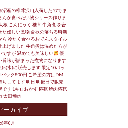
魚沼産の椎茸沢山入荷したので ま
さんが食べたい物シリーズ作りま
 大根 こんにゃく 椎茸 牛角煮 を合
せた優しい煮物 食欲の落ちる時期
から 冷たく食べるおでんスタイル
仕上げました 牛角煮は温めた方が
いですが 温めても美味しい
優
い旨味が詰まった煮物になります
火)5(水)に販売します 限定10パッ
 1パック800円 ご希望の方はDM
待ちしてます 明日 明後日で販売
定です 1キロおかず 椿苑 焼肉椿苑
肉 太田焼肉
アーカイブ
26年8月