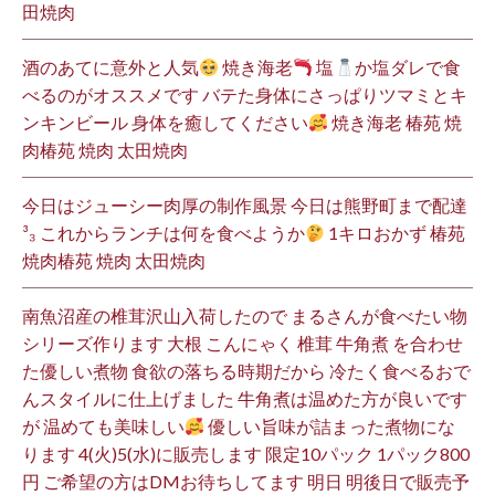
田焼肉
酒のあてに意外と人気
焼き海老
塩
か塩ダレで食
べるのがオススメです バテた身体にさっぱりツマミとキ
ンキンビール 身体を癒してください
焼き海老 椿苑 焼
肉椿苑 焼肉 太田焼肉
今日はジューシー肉厚の制作風景 今日は熊野町まで配達
³₃ これからランチは何を食べようか
1キロおかず 椿苑
焼肉椿苑 焼肉 太田焼肉
南魚沼産の椎茸沢山入荷したので まるさんが食べたい物
シリーズ作ります 大根 こんにゃく 椎茸 牛角煮 を合わせ
た優しい煮物 食欲の落ちる時期だから 冷たく食べるおで
んスタイルに仕上げました 牛角煮は温めた方が良いです
が 温めても美味しい
優しい旨味が詰まった煮物にな
ります 4(火)5(水)に販売します 限定10パック 1パック800
円 ご希望の方はDMお待ちしてます 明日 明後日で販売予