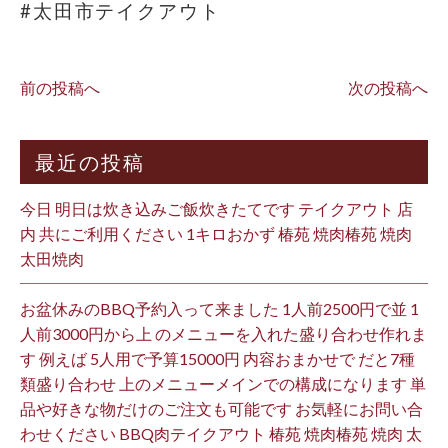
#太田市テイクアウト
前の投稿へ
次の投稿へ
最近の投稿
今日 明日は炊き込みご飯炊きたてです テイクアウト 店
内 共にご利用ください 1キロおかず 椿苑 焼肉椿苑 焼肉
太田焼肉
お盆休みのBBQ予約入って来ました 1人前2500円で並 1
人前3000円から上 のメニューを入れた盛り合わせ作れま
す 例えば 5人用で予算15000円 内容おまかせで だと7種
類盛り合わせ 上のメニューメインでの構成になります 単
品や好きな物だけのご注文も可能です お気軽にお問い合
わせください BBQ肉テイクアウト 椿苑 焼肉椿苑 焼肉 太