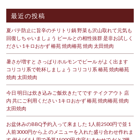
最近の投稿
夏バテ防止に旨辛のチリトリ鍋 野菜も沢山取れて元気も
回復しちゃいましょう ビールとの相性抜群 是非お試しく
ださい 1キロおかず 椿苑 焼肉椿苑 焼肉 太田焼肉
暑さが増すと さっぱりホルモンでビール がよく出ます
コリコリ系で乾杯しましょう コリコリ系 椿苑 焼肉椿苑
焼肉 太田焼肉
今日 明日は炊き込みご飯炊きたてです テイクアウト 店
内 共にご利用ください 1キロおかず 椿苑 焼肉椿苑 焼肉
太田焼肉
お盆休みのBBQ予約入って来ました 1人前2500円で並 1
人前3000円から上 のメニューを入れた盛り合わせ作れま
す 例えば 5人用で予算15000円 内容おまかせで だと7種