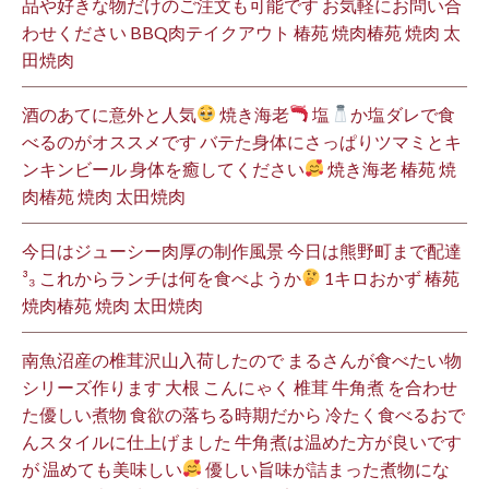
品や好きな物だけのご注文も可能です お気軽にお問い合
わせください BBQ肉テイクアウト 椿苑 焼肉椿苑 焼肉 太
田焼肉
酒のあてに意外と人気
焼き海老
塩
か塩ダレで食
べるのがオススメです バテた身体にさっぱりツマミとキ
ンキンビール 身体を癒してください
焼き海老 椿苑 焼
肉椿苑 焼肉 太田焼肉
今日はジューシー肉厚の制作風景 今日は熊野町まで配達
³₃ これからランチは何を食べようか
1キロおかず 椿苑
焼肉椿苑 焼肉 太田焼肉
南魚沼産の椎茸沢山入荷したので まるさんが食べたい物
シリーズ作ります 大根 こんにゃく 椎茸 牛角煮 を合わせ
た優しい煮物 食欲の落ちる時期だから 冷たく食べるおで
んスタイルに仕上げました 牛角煮は温めた方が良いです
が 温めても美味しい
優しい旨味が詰まった煮物にな