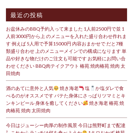
最近の投稿
お盆休みのBBQ予約入って来ました 1人前2500円で並 1
人前3000円から上 のメニューを入れた盛り合わせ作れま
す 例えば 5人用で予算15000円 内容おまかせで だと7種
類盛り合わせ 上のメニューメインでの構成になります 単
品や好きな物だけのご注文も可能です お気軽にお問い合
わせください BBQ肉テイクアウト 椿苑 焼肉椿苑 焼肉 太
田焼肉
酒のあてに意外と人気
焼き海老
塩
か塩ダレで食
べるのがオススメです バテた身体にさっぱりツマミとキ
ンキンビール 身体を癒してください
焼き海老 椿苑 焼
肉椿苑 焼肉 太田焼肉
今日はジューシー肉厚の制作風景 今日は熊野町まで配達
³₃ これからランチは何を食べようか
1キロおかず 椿苑