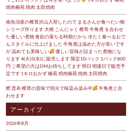
焼肉椿苑 焼肉 太田焼肉
南魚沼産の椎茸沢山入荷したので まるさんが食べたい物
シリーズ作ります 大根 こんにゃく 椎茸 牛角煮 を合わせ
た優しい煮物 食欲の落ちる時期だから 冷たく食べるおで
んスタイルに仕上げました 牛角煮は温めた方が良いです
が 温めても美味しい
優しい旨味が詰まった煮物にな
ります 4(火)5(水)に販売します 限定10パック 1パック800
円 ご希望の方はDMお待ちしてます 明日 明後日で販売予
定です 1キロおかず 椿苑 焼肉椿苑 焼肉 太田焼肉
鰹 昆布 椎茸の旨味で弱火で味染み染み中
牛角煮と合
わせます
アーカイブ
2026年8月