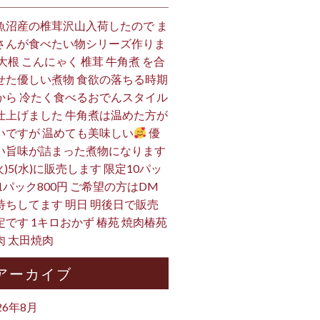
魚沼産の椎茸沢山入荷したので ま
さんが食べたい物シリーズ作りま
 大根 こんにゃく 椎茸 牛角煮 を合
せた優しい煮物 食欲の落ちる時期
から 冷たく食べるおでんスタイル
仕上げました 牛角煮は温めた方が
いですが 温めても美味しい
優
い旨味が詰まった煮物になります
火)5(水)に販売します 限定10パッ
 1パック800円 ご希望の方はDM
待ちしてます 明日 明後日で販売
定です 1キロおかず 椿苑 焼肉椿苑
肉 太田焼肉
アーカイブ
26年8月