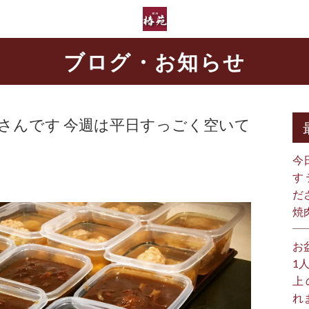
ブログ・お知らせ
さんです 今週は平日すっごく空いて
今
す
だ
焼
お
1
上
れ