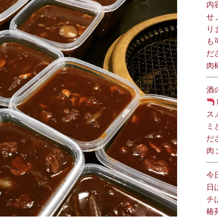
内
せ
り
も
だ
肉
酒
ス
ミ
だ
肉
今
日
チ
椿