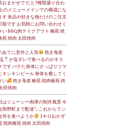
容おまかせで だと7種類盛り合わ
 上のメニューメインでの構成にな
ます 単品や好きな物だけのご注文
可能です お気軽にお問い合わせく
さい BBQ肉テイクアウト 椿苑 焼
椿苑 焼肉 太田焼肉
のあてに意外と人気
焼き海老
塩
か塩ダレで食べるのがオス
メです バテた身体にさっぱりツマ
とキンキンビール 身体を癒してく
さい
焼き海老 椿苑 焼肉椿苑 焼
 太田焼肉
日はジューシー肉厚の制作風景 今
は熊野町まで配達³₃ これからラン
は何を食べようか
1キロおかず
苑 焼肉椿苑 焼肉 太田焼肉