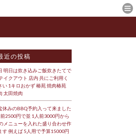
最近の投稿
日 明日は炊き込みご飯炊きたてで
 テイクアウト 店内 共にご利用く
さい 1キロおかず 椿苑 焼肉椿苑
肉 太田焼肉
盆休みのBBQ予約入って来ました
人前2500円で並 1人前3000円から
 のメニューを入れた盛り合わせ作
ます 例えば 5人用で予算15000円