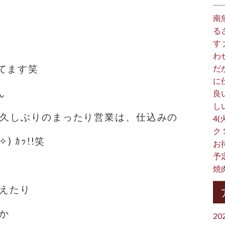
南
る
す
わ
てます笑
だ
に
️
良
し
 久しぶりのまったり営業は、仕込みの
4(
ク
 ｶｯ!!笑
お
予
焼
増えたり
か
20