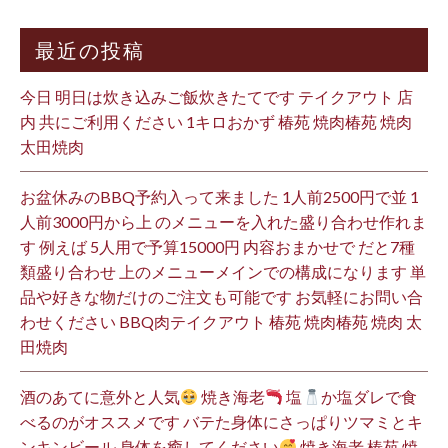
最近の投稿
今日 明日は炊き込みご飯炊きたてです テイクアウト 店
内 共にご利用ください 1キロおかず 椿苑 焼肉椿苑 焼肉
太田焼肉
お盆休みのBBQ予約入って来ました 1人前2500円で並 1
人前3000円から上 のメニューを入れた盛り合わせ作れま
す 例えば 5人用で予算15000円 内容おまかせで だと7種
類盛り合わせ 上のメニューメインでの構成になります 単
品や好きな物だけのご注文も可能です お気軽にお問い合
わせください BBQ肉テイクアウト 椿苑 焼肉椿苑 焼肉 太
田焼肉
酒のあてに意外と人気
焼き海老
塩
か塩ダレで食
べるのがオススメです バテた身体にさっぱりツマミとキ
ンキンビール 身体を癒してください
焼き海老 椿苑 焼