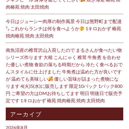
肉椿苑 焼肉 太田焼肉
今日はジューシー肉厚の制作風景 今日は熊野町まで配達
³₃ これからランチは何を食べようか
1キロおかず 椿苑
焼肉椿苑 焼肉 太田焼肉
南魚沼産の椎茸沢山入荷したので まるさんが食べたい物
シリーズ作ります 大根 こんにゃく 椎茸 牛角煮 を合わせ
た優しい煮物 食欲の落ちる時期だから 冷たく食べるおで
んスタイルに仕上げました 牛角煮は温めた方が良いです
が 温めても美味しい
優しい旨味が詰まった煮物にな
ります 4(火)5(水)に販売します 限定10パック 1パック800
円 ご希望の方はDMお待ちしてます 明日 明後日で販売予
定です 1キロおかず 椿苑 焼肉椿苑 焼肉 太田焼肉
アーカイブ
2026年8月