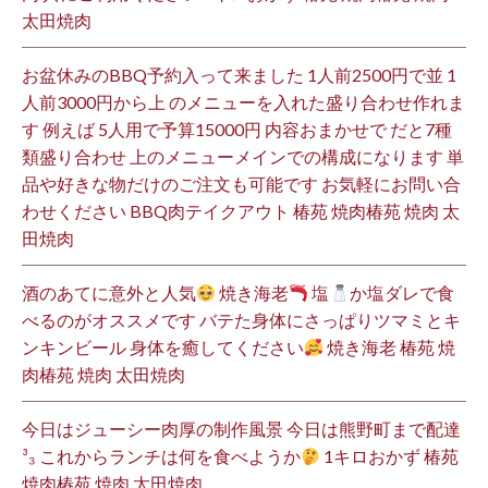
太田焼肉
お盆休みのBBQ予約入って来ました 1人前2500円で並 1
人前3000円から上 のメニューを入れた盛り合わせ作れま
す 例えば 5人用で予算15000円 内容おまかせで だと7種
類盛り合わせ 上のメニューメインでの構成になります 単
品や好きな物だけのご注文も可能です お気軽にお問い合
わせください BBQ肉テイクアウト 椿苑 焼肉椿苑 焼肉 太
田焼肉
酒のあてに意外と人気
焼き海老
塩
か塩ダレで食
べるのがオススメです バテた身体にさっぱりツマミとキ
ンキンビール 身体を癒してください
焼き海老 椿苑 焼
肉椿苑 焼肉 太田焼肉
今日はジューシー肉厚の制作風景 今日は熊野町まで配達
³₃ これからランチは何を食べようか
1キロおかず 椿苑
焼肉椿苑 焼肉 太田焼肉