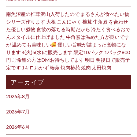
南魚沼産の椎茸沢山入荷したので まるさんが食べたい物
シリーズ作ります 大根 こんにゃく 椎茸 牛角煮 を合わせ
た優しい煮物 食欲の落ちる時期だから 冷たく食べるおで
んスタイルに仕上げました 牛角煮は温めた方が良いです
が 温めても美味しい
優しい旨味が詰まった煮物にな
ります 4(火)5(水)に販売します 限定10パック 1パック800
円 ご希望の方はDMお待ちしてます 明日 明後日で販売予
定です 1キロおかず 椿苑 焼肉椿苑 焼肉 太田焼肉
アーカイブ
2026年8月
2026年7月
2026年6月