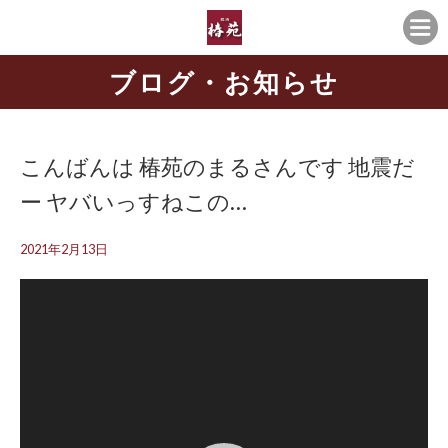
ブログ・お知らせ
こんばんは 椿苑のまるさんです 地震だ
ー️ ヤバいっすねこの…
2021年2月13日
動
画
プ
レ
ー
ヤ
ー