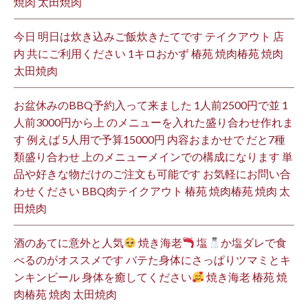
焼肉 太田焼肉
今日 明日は炊き込みご飯炊きたてです テイクアウト 店
内 共にご利用ください 1キロおかず 椿苑 焼肉椿苑 焼肉
太田焼肉
お盆休みのBBQ予約入って来ました 1人前2500円で並 1
人前3000円から上 のメニューを入れた盛り合わせ作れま
す 例えば 5人用で予算15000円 内容おまかせで だと7種
類盛り合わせ 上のメニューメインでの構成になります 単
品や好きな物だけのご注文も可能です お気軽にお問い合
わせください BBQ肉テイクアウト 椿苑 焼肉椿苑 焼肉 太
田焼肉
酒のあてに意外と人気
焼き海老
塩
か塩ダレで食
べるのがオススメです バテた身体にさっぱりツマミとキ
ンキンビール 身体を癒してください
焼き海老 椿苑 焼
肉椿苑 焼肉 太田焼肉