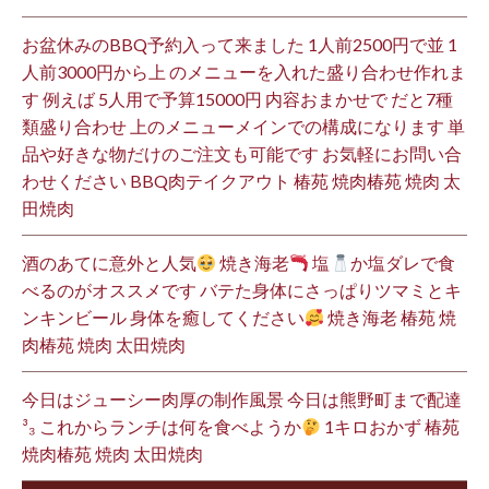
お盆休みのBBQ予約入って来ました 1人前2500円で並 1
人前3000円から上 のメニューを入れた盛り合わせ作れま
す 例えば 5人用で予算15000円 内容おまかせで だと7種
類盛り合わせ 上のメニューメインでの構成になります 単
品や好きな物だけのご注文も可能です お気軽にお問い合
わせください BBQ肉テイクアウト 椿苑 焼肉椿苑 焼肉 太
田焼肉
酒のあてに意外と人気
焼き海老
塩
か塩ダレで食
べるのがオススメです バテた身体にさっぱりツマミとキ
ンキンビール 身体を癒してください
焼き海老 椿苑 焼
肉椿苑 焼肉 太田焼肉
今日はジューシー肉厚の制作風景 今日は熊野町まで配達
³₃ これからランチは何を食べようか
1キロおかず 椿苑
焼肉椿苑 焼肉 太田焼肉