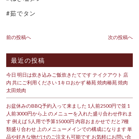
#茹でタン
前の投稿へ
次の投稿へ
最近の投稿
今日 明日は炊き込みご飯炊きたてです テイクアウト 店
内 共にご利用ください 1キロおかず 椿苑 焼肉椿苑 焼肉
太田焼肉
お盆休みのBBQ予約入って来ました 1人前2500円で並 1
人前3000円から上 のメニューを入れた盛り合わせ作れま
す 例えば 5人用で予算15000円 内容おまかせで だと7種
類盛り合わせ 上のメニューメインでの構成になります 単
品や好きな物だけのご注文も可能です お気軽にお問い合