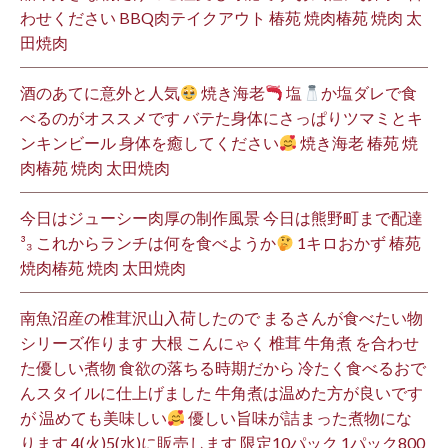
わせください BBQ肉テイクアウト 椿苑 焼肉椿苑 焼肉 太
田焼肉
酒のあてに意外と人気
焼き海老
塩
か塩ダレで食
べるのがオススメです バテた身体にさっぱりツマミとキ
ンキンビール 身体を癒してください
焼き海老 椿苑 焼
肉椿苑 焼肉 太田焼肉
今日はジューシー肉厚の制作風景 今日は熊野町まで配達
³₃ これからランチは何を食べようか
1キロおかず 椿苑
焼肉椿苑 焼肉 太田焼肉
南魚沼産の椎茸沢山入荷したので まるさんが食べたい物
シリーズ作ります 大根 こんにゃく 椎茸 牛角煮 を合わせ
た優しい煮物 食欲の落ちる時期だから 冷たく食べるおで
んスタイルに仕上げました 牛角煮は温めた方が良いです
が 温めても美味しい
優しい旨味が詰まった煮物にな
ります 4(火)5(水)に販売します 限定10パック 1パック800