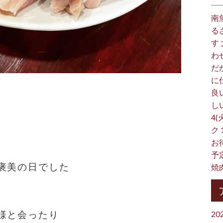
南
る
す
わ
だ
に
良
し
4(
ク
お
予
褒美の日でした
焼
様と会ったり
20