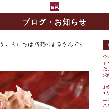
ブログ・お知らせ
う
こんにちは
椿苑のまるさんです
今
す
だ
焼
お
1
上
れ