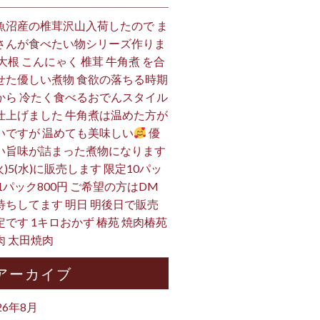
魚沼産の椎茸沢山入荷したので ま
さんが食べたい物シリーズ作りま
 大根 こんにゃく 椎茸 牛角煮 を合
せた優しい煮物 食欲の落ちる時期
から 冷たく食べるおでんスタイル
仕上げました 牛角煮は温めた方が
いですが 温めても美味しい
優
い旨味が詰まった煮物になります
火)5(水)に販売します 限定10パッ
 1パック800円 ご希望の方はDM
待ちしてます 明日 明後日で販売
定です 1キロおかず 椿苑 焼肉椿苑
肉 太田焼肉
アーカイブ
26年8月