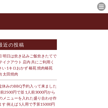
最近の投稿
日 明日は炊き込みご飯炊きたてで
 テイクアウト 店内 共にご利用く
さい 1キロおかず 椿苑 焼肉椿苑
肉 太田焼肉
盆休みのBBQ予約入って来ました
人前2500円で並 1人前3000円から
 のメニューを入れた盛り合わせ作
ます 例えば 5人用で予算15000円