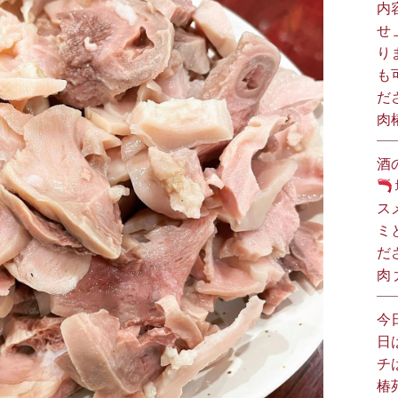
内
せ
り
も
だ
肉
酒
ス
ミ
だ
肉
今
日
チ
椿