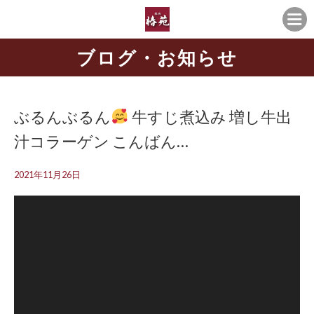
ブログ・お知らせ
ぶるんぶるん
牛すじ煮込み 増し牛出
汁コラーゲン こんばん…
2021年11月26日
動
画
プ
レ
ー
ヤ
ー