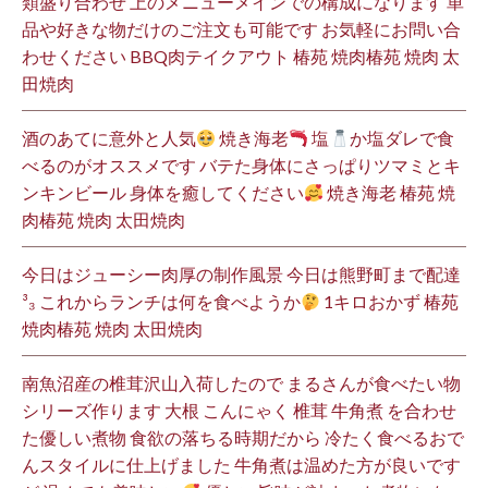
類盛り合わせ 上のメニューメインでの構成になります 単
品や好きな物だけのご注文も可能です お気軽にお問い合
わせください BBQ肉テイクアウト 椿苑 焼肉椿苑 焼肉 太
田焼肉
酒のあてに意外と人気
焼き海老
塩
か塩ダレで食
べるのがオススメです バテた身体にさっぱりツマミとキ
ンキンビール 身体を癒してください
焼き海老 椿苑 焼
肉椿苑 焼肉 太田焼肉
今日はジューシー肉厚の制作風景 今日は熊野町まで配達
³₃ これからランチは何を食べようか
1キロおかず 椿苑
焼肉椿苑 焼肉 太田焼肉
南魚沼産の椎茸沢山入荷したので まるさんが食べたい物
シリーズ作ります 大根 こんにゃく 椎茸 牛角煮 を合わせ
た優しい煮物 食欲の落ちる時期だから 冷たく食べるおで
んスタイルに仕上げました 牛角煮は温めた方が良いです