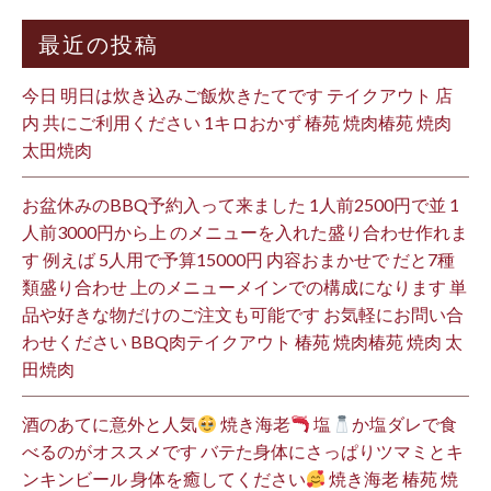
最近の投稿
今日 明日は炊き込みご飯炊きたてです テイクアウト 店
内 共にご利用ください 1キロおかず 椿苑 焼肉椿苑 焼肉
太田焼肉
お盆休みのBBQ予約入って来ました 1人前2500円で並 1
人前3000円から上 のメニューを入れた盛り合わせ作れま
す 例えば 5人用で予算15000円 内容おまかせで だと7種
類盛り合わせ 上のメニューメインでの構成になります 単
品や好きな物だけのご注文も可能です お気軽にお問い合
わせください BBQ肉テイクアウト 椿苑 焼肉椿苑 焼肉 太
田焼肉
酒のあてに意外と人気
焼き海老
塩
か塩ダレで食
べるのがオススメです バテた身体にさっぱりツマミとキ
ンキンビール 身体を癒してください
焼き海老 椿苑 焼