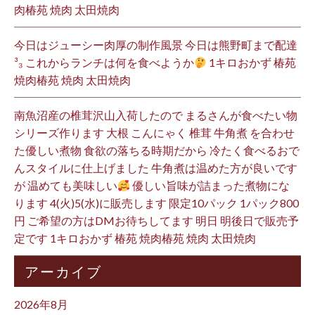
肉椿苑 焼肉 太田焼肉
今日はジューシー肉厚の制作風景 今日は熊野町まで配達
³₃ これからランチは何を食べようか
1キロおかず 椿苑
焼肉椿苑 焼肉 太田焼肉
南魚沼産の椎茸沢山入荷したので まるさんが食べたい物
シリーズ作ります 大根 こんにゃく 椎茸 牛角煮 を合わせ
た優しい煮物 食欲の落ちる時期だから 冷たく食べるおで
んスタイルに仕上げました 牛角煮は温めた方が良いです
が 温めても美味しい
優しい旨味が詰まった煮物にな
ります 4(火)5(水)に販売します 限定10パック 1パック800
円 ご希望の方はDMお待ちしてます 明日 明後日で販売予
定です 1キロおかず 椿苑 焼肉椿苑 焼肉 太田焼肉
アーカイブ
2026年8月