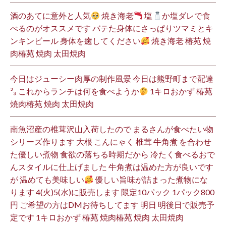
酒のあてに意外と人気
焼き海老
塩
か塩ダレで食
べるのがオススメです バテた身体にさっぱりツマミとキ
ンキンビール 身体を癒してください
焼き海老 椿苑 焼
肉椿苑 焼肉 太田焼肉
今日はジューシー肉厚の制作風景 今日は熊野町まで配達
³₃ これからランチは何を食べようか
1キロおかず 椿苑
焼肉椿苑 焼肉 太田焼肉
南魚沼産の椎茸沢山入荷したので まるさんが食べたい物
シリーズ作ります 大根 こんにゃく 椎茸 牛角煮 を合わせ
た優しい煮物 食欲の落ちる時期だから 冷たく食べるおで
んスタイルに仕上げました 牛角煮は温めた方が良いです
が 温めても美味しい
優しい旨味が詰まった煮物にな
ります 4(火)5(水)に販売します 限定10パック 1パック800
円 ご希望の方はDMお待ちしてます 明日 明後日で販売予
定です 1キロおかず 椿苑 焼肉椿苑 焼肉 太田焼肉