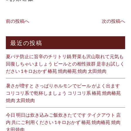
前の投稿へ
次の投稿へ
最近の投稿
夏バテ防止に旨辛のチリトリ鍋 野菜も沢山取れて元気も
回復しちゃいましょう ビールとの相性抜群 是非お試しく
ださい 1キロおかず 椿苑 焼肉椿苑 焼肉 太田焼肉
暑さが増すと さっぱりホルモンでビール がよく出ます
コリコリ系で乾杯しましょう コリコリ系 椿苑 焼肉椿苑
焼肉 太田焼肉
今日 明日は炊き込みご飯炊きたてです テイクアウト 店
内 共にご利用ください 1キロおかず 椿苑 焼肉椿苑 焼肉
太田焼肉