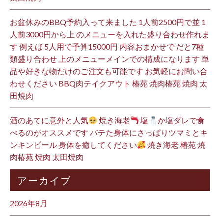
お盆休みのBBQ予約入って来ました 1人前2500円で並 1
人前3000円から上 のメニューを入れた盛り合わせ作れま
す 例えば 5人用で予算15000円 内容おまかせで だと7種
類盛り合わせ 上のメニューメインでの構成になります 単
品や好きな物だけのご注文も可能です お気軽にお問い合
わせください BBQ肉テイクアウト 椿苑 焼肉椿苑 焼肉 太
田焼肉
酒のあてに意外と人気
焼き海老
塩
か塩ダレで食
べるのがオススメです バテた身体にさっぱりツマミとキ
ンキンビール 身体を癒してください
焼き海老 椿苑 焼
肉椿苑 焼肉 太田焼肉
アーカイブ
2026年8月