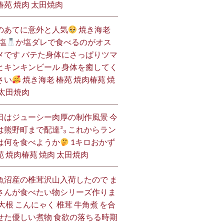
椿苑 焼肉 太田焼肉
のあてに意外と人気
焼き海老
塩
か塩ダレで食べるのがオス
メです バテた身体にさっぱりツマ
とキンキンビール 身体を癒してく
さい
焼き海老 椿苑 焼肉椿苑 焼
 太田焼肉
日はジューシー肉厚の制作風景 今
は熊野町まで配達³₃ これからラン
は何を食べようか
1キロおかず
苑 焼肉椿苑 焼肉 太田焼肉
魚沼産の椎茸沢山入荷したので ま
さんが食べたい物シリーズ作りま
 大根 こんにゃく 椎茸 牛角煮 を合
せた優しい煮物 食欲の落ちる時期