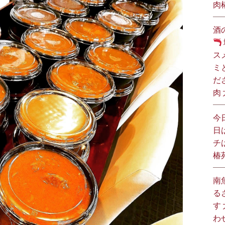
肉
酒
ス
ミ
だ
肉
今
日
チ
椿
南
る
す
わ