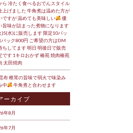
から 冷たく食べるおでんスタイル
仕上げました 牛角煮は温めた方が
いですが 温めても美味しい
優
い旨味が詰まった煮物になります
火)5(水)に販売します 限定10パッ
 1パック800円 ご希望の方はDM
待ちしてます 明日 明後日で販売
定です 1キロおかず 椿苑 焼肉椿苑
肉 太田焼肉
 昆布 椎茸の旨味で弱火で味染み
み中
牛角煮と合わせます
アーカイブ
26年8月
26年7月