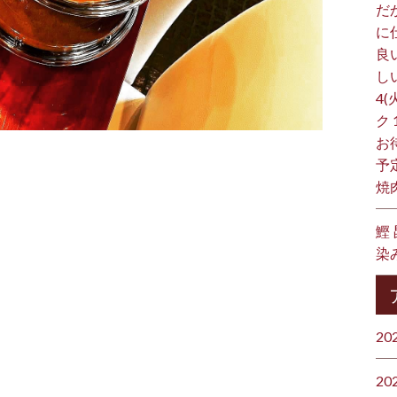
だ
に
良
し
4(
ク
お
予
焼
鰹
染
20
20