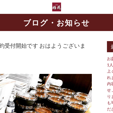
ブログ・お知らせ
 予約受付開始です おはようございま
お
1
上
れ
内
せ
り
も
だ