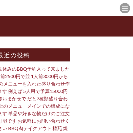
最近の投稿
盆休みのBBQ予約入って来ました
人前2500円で並 1人前3000円から
 のメニューを入れた盛り合わせ作
ます 例えば 5人用で予算15000円
容おまかせで だと7種類盛り合わ
 上のメニューメインでの構成にな
ます 単品や好きな物だけのご注文
可能です お気軽にお問い合わせく
さい BBQ肉テイクアウト 椿苑 焼