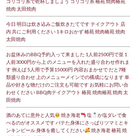
コリコリ系で乾杯しましょう コリコリ系 椿苑 焼肉椿苑
焼肉 太田焼肉
今日 明日は炊き込みご飯炊きたてです テイクアウト 店
内 共にご利用ください 1キロおかず 椿苑 焼肉椿苑 焼肉
太田焼肉
お盆休みのBBQ予約入って来ました 1人前2500円で並 1
人前3000円から上 のメニューを入れた盛り合わせ作れま
す 例えば 5人用で予算15000円 内容おまかせで だと7種
類盛り合わせ 上のメニューメインでの構成になります 単
品や好きな物だけのご注文も可能です お気軽にお問い合
わせください BBQ肉テイクアウト 椿苑 焼肉椿苑 焼肉 太
田焼肉
酒のあてに意外と人気
焼き海老
塩
か塩ダレで食
べるのがオススメです バテた身体にさっぱりツマミとキ
ンキンビール 身体を癒してください
焼き海老 椿苑 焼