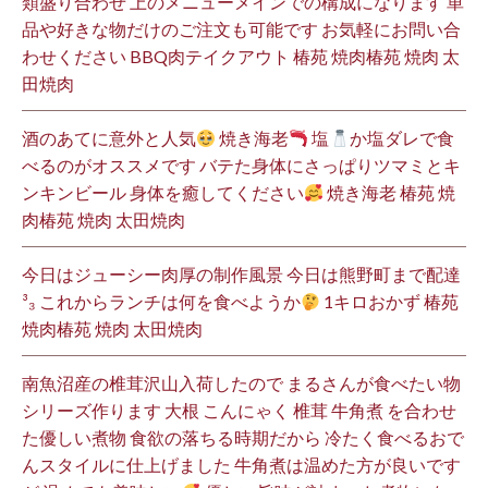
類盛り合わせ 上のメニューメインでの構成になります 単
品や好きな物だけのご注文も可能です お気軽にお問い合
わせください BBQ肉テイクアウト 椿苑 焼肉椿苑 焼肉 太
田焼肉
酒のあてに意外と人気
焼き海老
塩
か塩ダレで食
べるのがオススメです バテた身体にさっぱりツマミとキ
ンキンビール 身体を癒してください
焼き海老 椿苑 焼
肉椿苑 焼肉 太田焼肉
今日はジューシー肉厚の制作風景 今日は熊野町まで配達
³₃ これからランチは何を食べようか
1キロおかず 椿苑
焼肉椿苑 焼肉 太田焼肉
南魚沼産の椎茸沢山入荷したので まるさんが食べたい物
シリーズ作ります 大根 こんにゃく 椎茸 牛角煮 を合わせ
た優しい煮物 食欲の落ちる時期だから 冷たく食べるおで
んスタイルに仕上げました 牛角煮は温めた方が良いです