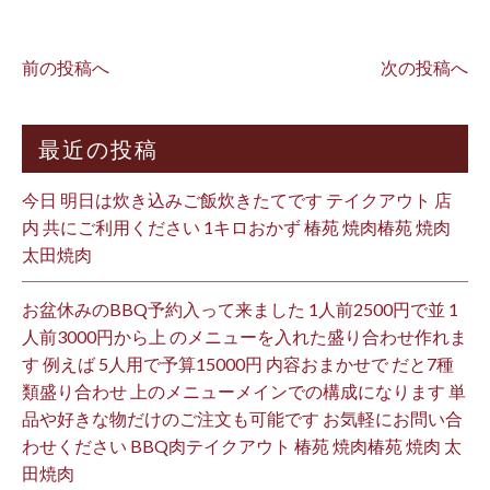
前の投稿へ
次の投稿へ
最近の投稿
今日 明日は炊き込みご飯炊きたてです テイクアウト 店
内 共にご利用ください 1キロおかず 椿苑 焼肉椿苑 焼肉
太田焼肉
お盆休みのBBQ予約入って来ました 1人前2500円で並 1
人前3000円から上 のメニューを入れた盛り合わせ作れま
す 例えば 5人用で予算15000円 内容おまかせで だと7種
類盛り合わせ 上のメニューメインでの構成になります 単
品や好きな物だけのご注文も可能です お気軽にお問い合
わせください BBQ肉テイクアウト 椿苑 焼肉椿苑 焼肉 太
田焼肉