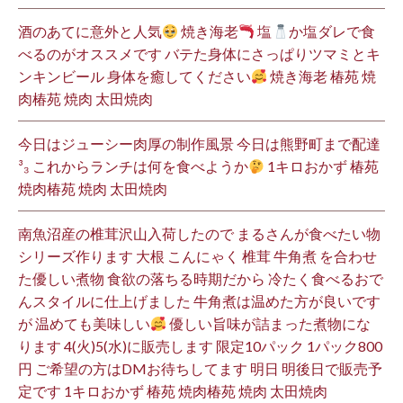
酒のあてに意外と人気
焼き海老
塩
か塩ダレで食
べるのがオススメです バテた身体にさっぱりツマミとキ
ンキンビール 身体を癒してください
焼き海老 椿苑 焼
肉椿苑 焼肉 太田焼肉
今日はジューシー肉厚の制作風景 今日は熊野町まで配達
³₃ これからランチは何を食べようか
1キロおかず 椿苑
焼肉椿苑 焼肉 太田焼肉
南魚沼産の椎茸沢山入荷したので まるさんが食べたい物
シリーズ作ります 大根 こんにゃく 椎茸 牛角煮 を合わせ
た優しい煮物 食欲の落ちる時期だから 冷たく食べるおで
んスタイルに仕上げました 牛角煮は温めた方が良いです
が 温めても美味しい
優しい旨味が詰まった煮物にな
ります 4(火)5(水)に販売します 限定10パック 1パック800
円 ご希望の方はDMお待ちしてます 明日 明後日で販売予
定です 1キロおかず 椿苑 焼肉椿苑 焼肉 太田焼肉