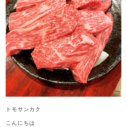
トモサンカク️
こんにちは️