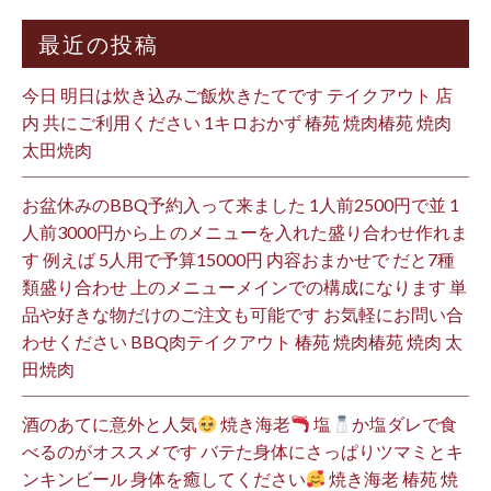
最近の投稿
今日 明日は炊き込みご飯炊きたてです テイクアウト 店
内 共にご利用ください 1キロおかず 椿苑 焼肉椿苑 焼肉
太田焼肉
お盆休みのBBQ予約入って来ました 1人前2500円で並 1
人前3000円から上 のメニューを入れた盛り合わせ作れま
す 例えば 5人用で予算15000円 内容おまかせで だと7種
類盛り合わせ 上のメニューメインでの構成になります 単
品や好きな物だけのご注文も可能です お気軽にお問い合
わせください BBQ肉テイクアウト 椿苑 焼肉椿苑 焼肉 太
田焼肉
酒のあてに意外と人気
焼き海老
塩
か塩ダレで食
べるのがオススメです バテた身体にさっぱりツマミとキ
ンキンビール 身体を癒してください
焼き海老 椿苑 焼