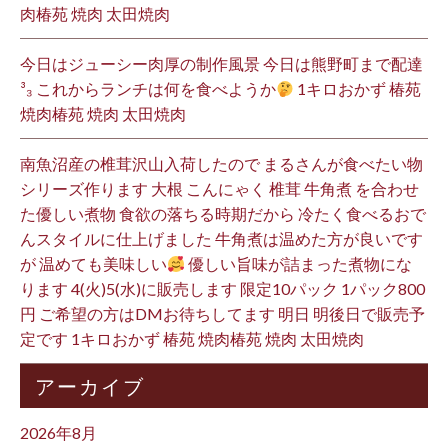
肉椿苑 焼肉 太田焼肉
今日はジューシー肉厚の制作風景 今日は熊野町まで配達
³₃ これからランチは何を食べようか
1キロおかず 椿苑
焼肉椿苑 焼肉 太田焼肉
南魚沼産の椎茸沢山入荷したので まるさんが食べたい物
シリーズ作ります 大根 こんにゃく 椎茸 牛角煮 を合わせ
た優しい煮物 食欲の落ちる時期だから 冷たく食べるおで
んスタイルに仕上げました 牛角煮は温めた方が良いです
が 温めても美味しい
優しい旨味が詰まった煮物にな
ります 4(火)5(水)に販売します 限定10パック 1パック800
円 ご希望の方はDMお待ちしてます 明日 明後日で販売予
定です 1キロおかず 椿苑 焼肉椿苑 焼肉 太田焼肉
アーカイブ
2026年8月