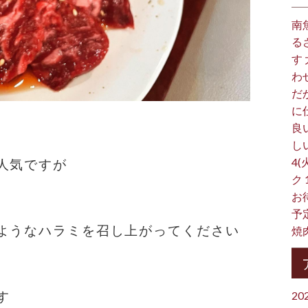
南
る
す
わ
だ
に
良
し
4(
人気ですが
ク
お
予
ようなハラミを召し上がってください
焼
す
20