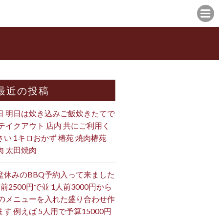
最近の投稿
日 明日は炊き込みご飯炊きたてで
 テイクアウト 店内 共にご利用く
さい 1キロおかず 椿苑 焼肉椿苑
肉 太田焼肉
盆休みのBBQ予約入って来ました
人前2500円で並 1人前3000円から
 のメニューを入れた盛り合わせ作
ます 例えば 5人用で予算15000円