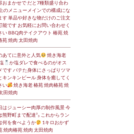
容おまかせで だと7種類盛り合わ
 上のメニューメインでの構成にな
ます 単品や好きな物だけのご注文
可能です お気軽にお問い合わせく
さい BBQ肉テイクアウト 椿苑 焼
椿苑 焼肉 太田焼肉
のあてに意外と人気
焼き海老
塩
か塩ダレで食べるのがオス
メです バテた身体にさっぱりツマ
とキンキンビール 身体を癒してく
さい
焼き海老 椿苑 焼肉椿苑 焼
 太田焼肉
日はジューシー肉厚の制作風景 今
は熊野町まで配達³₃ これからラン
は何を食べようか
1キロおかず
苑 焼肉椿苑 焼肉 太田焼肉