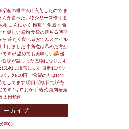
魚沼産の椎茸沢山入荷したので ま
さんが食べたい物シリーズ作りま
 大根 こんにゃく 椎茸 牛角煮 を合
せた優しい煮物 食欲の落ちる時期
から 冷たく食べるおでんスタイル
仕上げました 牛角煮は温めた方が
いですが 温めても美味しい
優
い旨味が詰まった煮物になります
火)5(水)に販売します 限定10パッ
 1パック800円 ご希望の方はDM
待ちしてます 明日 明後日で販売
定です 1キロおかず 椿苑 焼肉椿苑
肉 太田焼肉
アーカイブ
26年8月