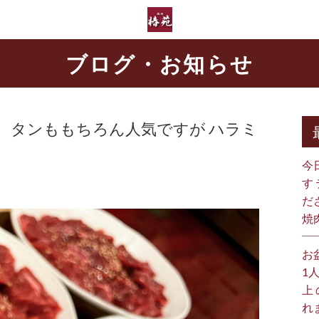
ブログ・お知らせ
、タンももちろん人気ですが ハラミ
今
す
だ
焼
お
1
上
れ