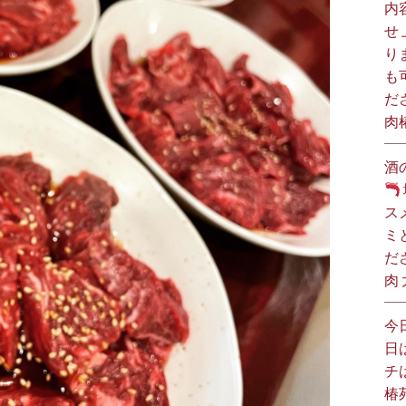
内
せ
り
も
だ
肉
酒
ス
ミ
だ
肉
今
日
チ
椿