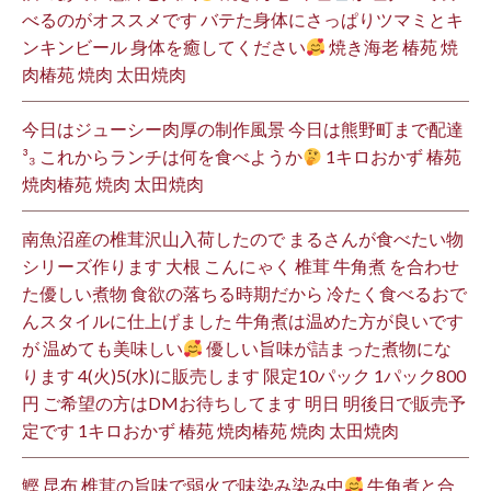
べるのがオススメです バテた身体にさっぱりツマミとキ
ンキンビール 身体を癒してください
焼き海老 椿苑 焼
肉椿苑 焼肉 太田焼肉
今日はジューシー肉厚の制作風景 今日は熊野町まで配達
³₃ これからランチは何を食べようか
1キロおかず 椿苑
焼肉椿苑 焼肉 太田焼肉
南魚沼産の椎茸沢山入荷したので まるさんが食べたい物
シリーズ作ります 大根 こんにゃく 椎茸 牛角煮 を合わせ
た優しい煮物 食欲の落ちる時期だから 冷たく食べるおで
んスタイルに仕上げました 牛角煮は温めた方が良いです
が 温めても美味しい
優しい旨味が詰まった煮物にな
ります 4(火)5(水)に販売します 限定10パック 1パック800
円 ご希望の方はDMお待ちしてます 明日 明後日で販売予
定です 1キロおかず 椿苑 焼肉椿苑 焼肉 太田焼肉
鰹 昆布 椎茸の旨味で弱火で味染み染み中
牛角煮と合