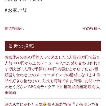
#お家ご飯
前の投稿へ
次の投稿へ
最近の投稿
お盆休みのBBQ予約入って来ました 1人前2500円で並 1
人前3000円から上 のメニューを入れた盛り合わせ作れま
す 例えば 5人用で予算15000円 内容おまかせで だと7種
類盛り合わせ 上のメニューメインでの構成になります 単
品や好きな物だけのご注文も可能です お気軽にお問い合
わせください BBQ肉テイクアウト 椿苑 焼肉椿苑 焼肉 太
田焼肉
酒のあてに意外と人気
焼き海老
塩
か塩ダレで食