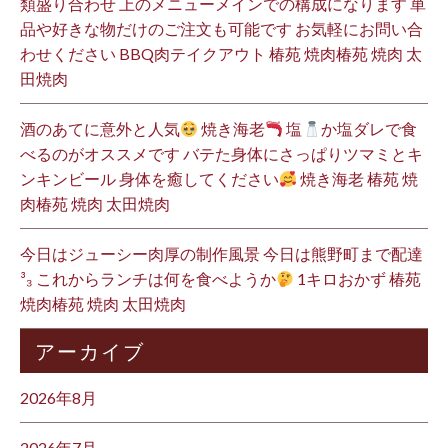
類盛り合わせ 上のメニューメインでの構成になります 単
品や好きな物だけのご注文も可能です お気軽にお問い合
わせください BBQ肉テイクアウト 椿苑 焼肉椿苑 焼肉 太
田焼肉
酒のあてに意外と人気
焼き海老
塩
か塩ダレで食
べるのがオススメです バテた身体にさっぱりツマミとキ
ンキンビール 身体を癒してください
焼き海老 椿苑 焼
肉椿苑 焼肉 太田焼肉
今日はジューシー肉厚の制作風景 今日は熊野町まで配達
³₃ これからランチは何を食べようか
1キロおかず 椿苑
焼肉椿苑 焼肉 太田焼肉
アーカイブ
2026年8月
2026年7月