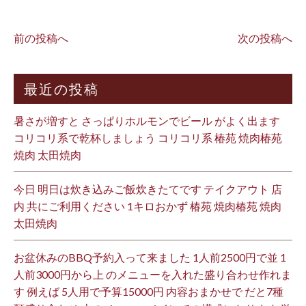
前の投稿へ
次の投稿へ
最近の投稿
暑さが増すと さっぱりホルモンでビール がよく出ます
コリコリ系で乾杯しましょう コリコリ系 椿苑 焼肉椿苑
焼肉 太田焼肉
今日 明日は炊き込みご飯炊きたてです テイクアウト 店
内 共にご利用ください 1キロおかず 椿苑 焼肉椿苑 焼肉
太田焼肉
お盆休みのBBQ予約入って来ました 1人前2500円で並 1
人前3000円から上 のメニューを入れた盛り合わせ作れま
す 例えば 5人用で予算15000円 内容おまかせで だと7種