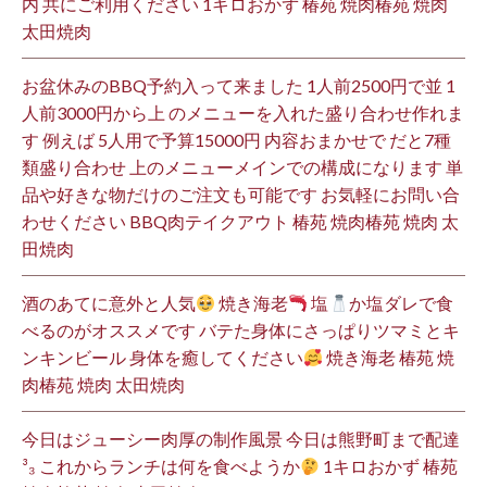
内 共にご利用ください 1キロおかず 椿苑 焼肉椿苑 焼肉
太田焼肉
お盆休みのBBQ予約入って来ました 1人前2500円で並 1
人前3000円から上 のメニューを入れた盛り合わせ作れま
す 例えば 5人用で予算15000円 内容おまかせで だと7種
類盛り合わせ 上のメニューメインでの構成になります 単
品や好きな物だけのご注文も可能です お気軽にお問い合
わせください BBQ肉テイクアウト 椿苑 焼肉椿苑 焼肉 太
田焼肉
酒のあてに意外と人気
焼き海老
塩
か塩ダレで食
べるのがオススメです バテた身体にさっぱりツマミとキ
ンキンビール 身体を癒してください
焼き海老 椿苑 焼
肉椿苑 焼肉 太田焼肉
今日はジューシー肉厚の制作風景 今日は熊野町まで配達
³₃ これからランチは何を食べようか
1キロおかず 椿苑