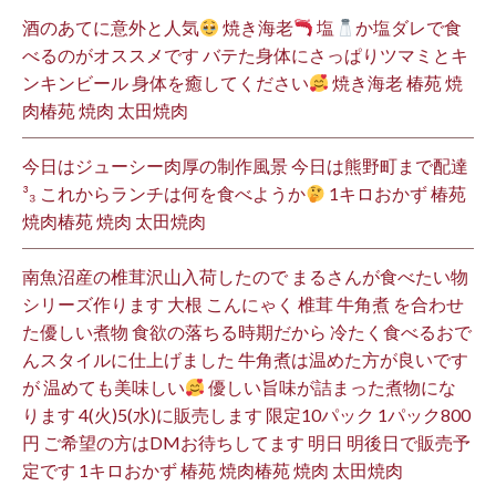
酒のあてに意外と人気
焼き海老
塩
か塩ダレで食
べるのがオススメです バテた身体にさっぱりツマミとキ
ンキンビール 身体を癒してください
焼き海老 椿苑 焼
肉椿苑 焼肉 太田焼肉
今日はジューシー肉厚の制作風景 今日は熊野町まで配達
³₃ これからランチは何を食べようか
1キロおかず 椿苑
焼肉椿苑 焼肉 太田焼肉
南魚沼産の椎茸沢山入荷したので まるさんが食べたい物
シリーズ作ります 大根 こんにゃく 椎茸 牛角煮 を合わせ
た優しい煮物 食欲の落ちる時期だから 冷たく食べるおで
んスタイルに仕上げました 牛角煮は温めた方が良いです
が 温めても美味しい
優しい旨味が詰まった煮物にな
ります 4(火)5(水)に販売します 限定10パック 1パック800
円 ご希望の方はDMお待ちしてます 明日 明後日で販売予
定です 1キロおかず 椿苑 焼肉椿苑 焼肉 太田焼肉