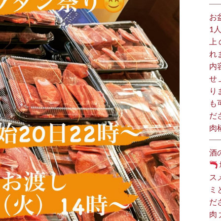
お
1
上
れ
内
せ
り
も
だ
肉
酒
ス
ミ
だ
肉