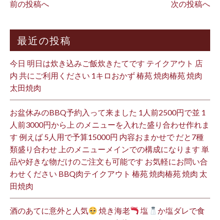
前の投稿へ
次の投稿へ
最近の投稿
今日 明日は炊き込みご飯炊きたてです テイクアウト 店
内 共にご利用ください 1キロおかず 椿苑 焼肉椿苑 焼肉
太田焼肉
お盆休みのBBQ予約入って来ました 1人前2500円で並 1
人前3000円から上 のメニューを入れた盛り合わせ作れま
す 例えば 5人用で予算15000円 内容おまかせで だと7種
類盛り合わせ 上のメニューメインでの構成になります 単
品や好きな物だけのご注文も可能です お気軽にお問い合
わせください BBQ肉テイクアウト 椿苑 焼肉椿苑 焼肉 太
田焼肉
酒のあてに意外と人気
焼き海老
塩
か塩ダレで食