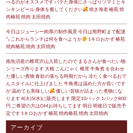
べるのがオススメです バテた身体にさっぱりツマミとキ
ンキンビール 身体を癒してください
焼き海老 椿苑 焼
肉椿苑 焼肉 太田焼肉
今日はジューシー肉厚の制作風景 今日は熊野町まで配達
³₃ これからランチは何を食べようか
1キロおかず 椿苑
焼肉椿苑 焼肉 太田焼肉
南魚沼産の椎茸沢山入荷したので まるさんが食べたい物
シリーズ作ります 大根 こんにゃく 椎茸 牛角煮 を合わせ
た優しい煮物 食欲の落ちる時期だから 冷たく食べるおで
んスタイルに仕上げました 牛角煮は温めた方が良いです
が 温めても美味しい
優しい旨味が詰まった煮物にな
ります 4(火)5(水)に販売します 限定10パック 1パック800
円 ご希望の方はDMお待ちしてます 明日 明後日で販売予
定です 1キロおかず 椿苑 焼肉椿苑 焼肉 太田焼肉
アーカイブ