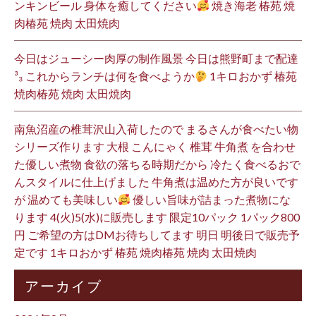
ンキンビール 身体を癒してください
焼き海老 椿苑 焼
肉椿苑 焼肉 太田焼肉
今日はジューシー肉厚の制作風景 今日は熊野町まで配達
³₃ これからランチは何を食べようか
1キロおかず 椿苑
焼肉椿苑 焼肉 太田焼肉
南魚沼産の椎茸沢山入荷したので まるさんが食べたい物
シリーズ作ります 大根 こんにゃく 椎茸 牛角煮 を合わせ
た優しい煮物 食欲の落ちる時期だから 冷たく食べるおで
んスタイルに仕上げました 牛角煮は温めた方が良いです
が 温めても美味しい
優しい旨味が詰まった煮物にな
ります 4(火)5(水)に販売します 限定10パック 1パック800
円 ご希望の方はDMお待ちしてます 明日 明後日で販売予
定です 1キロおかず 椿苑 焼肉椿苑 焼肉 太田焼肉
アーカイブ