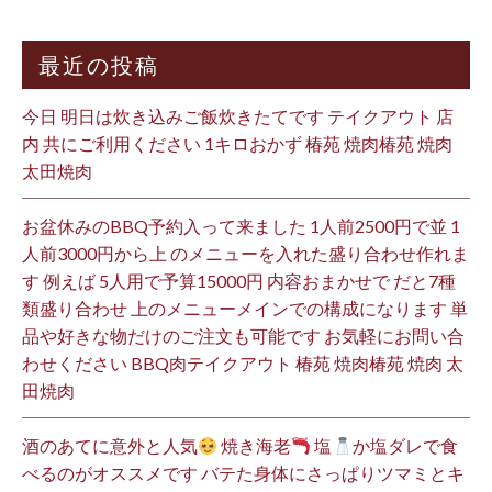
最近の投稿
今日 明日は炊き込みご飯炊きたてです テイクアウト 店
内 共にご利用ください 1キロおかず 椿苑 焼肉椿苑 焼肉
太田焼肉
お盆休みのBBQ予約入って来ました 1人前2500円で並 1
人前3000円から上 のメニューを入れた盛り合わせ作れま
す 例えば 5人用で予算15000円 内容おまかせで だと7種
類盛り合わせ 上のメニューメインでの構成になります 単
品や好きな物だけのご注文も可能です お気軽にお問い合
わせください BBQ肉テイクアウト 椿苑 焼肉椿苑 焼肉 太
田焼肉
酒のあてに意外と人気
焼き海老
塩
か塩ダレで食
べるのがオススメです バテた身体にさっぱりツマミとキ