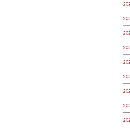
20
20
20
20
20
20
20
20
20