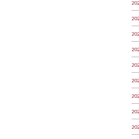
20
20
20
20
20
20
20
20
20