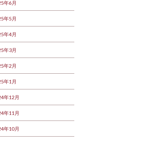
25年6月
25年5月
25年4月
25年3月
25年2月
25年1月
24年12月
24年11月
24年10月