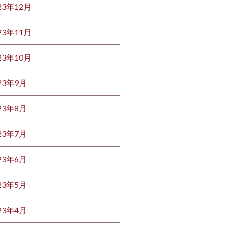
23年12月
23年11月
23年10月
23年9月
23年8月
23年7月
23年6月
23年5月
23年4月