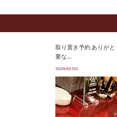
取り置き予約 ありがと
要な…
2022年8月31日