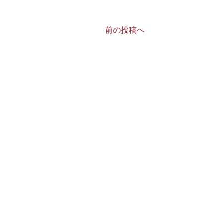
前の投稿へ