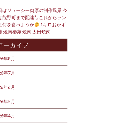
日はジューシー肉厚の制作風景 今
は熊野町まで配達³₃ これからラン
は何を食べようか
1キロおかず
苑 焼肉椿苑 焼肉 太田焼肉
アーカイブ
26年8月
26年7月
26年6月
26年5月
26年4月