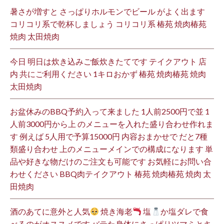
暑さが増すと さっぱりホルモンでビール がよく出ます
コリコリ系で乾杯しましょう コリコリ系 椿苑 焼肉椿苑
焼肉 太田焼肉
今日 明日は炊き込みご飯炊きたてです テイクアウト 店
内 共にご利用ください 1キロおかず 椿苑 焼肉椿苑 焼肉
太田焼肉
お盆休みのBBQ予約入って来ました 1人前2500円で並 1
人前3000円から上 のメニューを入れた盛り合わせ作れま
す 例えば 5人用で予算15000円 内容おまかせで だと7種
類盛り合わせ 上のメニューメインでの構成になります 単
品や好きな物だけのご注文も可能です お気軽にお問い合
わせください BBQ肉テイクアウト 椿苑 焼肉椿苑 焼肉 太
田焼肉
酒のあてに意外と人気
焼き海老
塩
か塩ダレで食
べるのがオススメです バテた身体にさっぱりツマミとキ