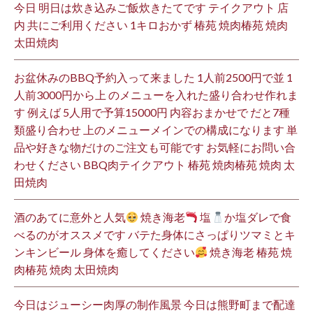
今日 明日は炊き込みご飯炊きたてです テイクアウト 店
内 共にご利用ください 1キロおかず 椿苑 焼肉椿苑 焼肉
太田焼肉
お盆休みのBBQ予約入って来ました 1人前2500円で並 1
人前3000円から上 のメニューを入れた盛り合わせ作れま
す 例えば 5人用で予算15000円 内容おまかせで だと7種
類盛り合わせ 上のメニューメインでの構成になります 単
品や好きな物だけのご注文も可能です お気軽にお問い合
わせください BBQ肉テイクアウト 椿苑 焼肉椿苑 焼肉 太
田焼肉
酒のあてに意外と人気
焼き海老
塩
か塩ダレで食
べるのがオススメです バテた身体にさっぱりツマミとキ
ンキンビール 身体を癒してください
焼き海老 椿苑 焼
肉椿苑 焼肉 太田焼肉
今日はジューシー肉厚の制作風景 今日は熊野町まで配達