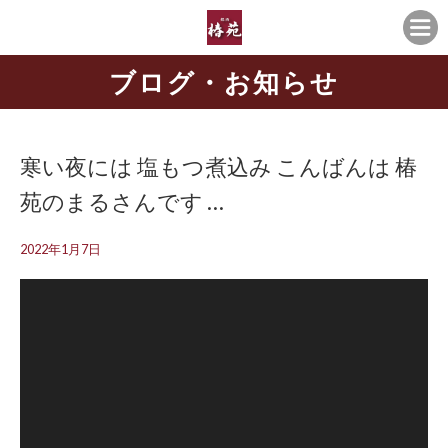
ブログ・お知らせ
寒い夜には️ 塩もつ煮込み こんばんは 椿
苑のまるさんです …
2022年1月7日
動
画
プ
レ
ー
ヤ
ー