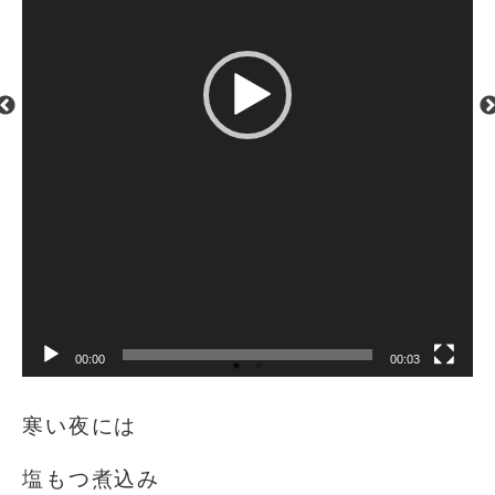
00:00
00:03
寒い夜には️
塩もつ煮込み