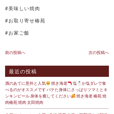
#美味しい焼肉
#お取り寄せ椿苑
#お家ご飯
前の投稿へ
次の投稿へ
最近の投稿
酒のあてに意外と人気
焼き海老
塩
か塩ダレで食
べるのがオススメです バテた身体にさっぱりツマミとキ
ンキンビール 身体を癒してください
焼き海老 椿苑 焼
肉椿苑 焼肉 太田焼肉