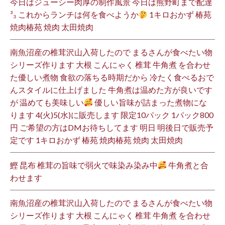
今日はジューシー肉厚の制作風景 今日は熊野町まで配達
³₃ これからランチは何を食べようか
1キロおかず 椿苑
焼肉椿苑 焼肉 太田焼肉
南魚沼産の椎茸沢山入荷したので まるさんが食べたい物
シリーズ作ります 大根 こんにゃく 椎茸 牛角煮 を合わせ
た優しい煮物 食欲の落ちる時期だから 冷たく食べるおで
んスタイルに仕上げました 牛角煮は温めた方が良いです
が 温めても美味しい
優しい旨味が詰まった煮物にな
ります 4(火)5(水)に販売します 限定10パック 1パック800
円 ご希望の方はDMお待ちしてます 明日 明後日で販売予
定です 1キロおかず 椿苑 焼肉椿苑 焼肉 太田焼肉
鰹 昆布 椎茸の旨味で弱火で味染み染み中
牛角煮と合
わせます
南魚沼産の椎茸沢山入荷したので まるさんが食べたい物
シリーズ作ります 大根 こんにゃく 椎茸 牛角煮 を合わせ